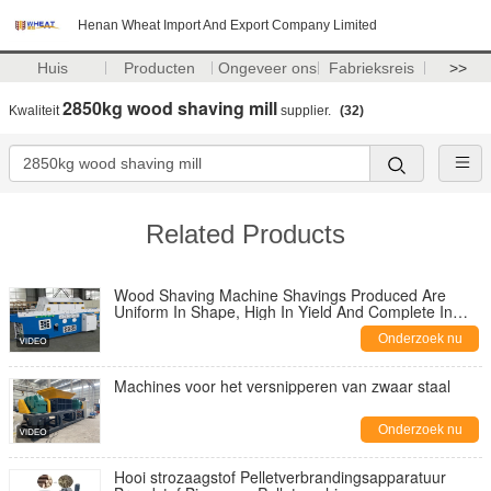
Henan Wheat Import And Export Company Limited
Huis
Producten
Ongeveer ons
Fabrieksreis
>>
2850kg wood shaving mill
Kwaliteit
supplier.
(32)
Related Products
Wood Shaving Machine Shavings Produced Are
Uniform In Shape, High In Yield And Complete In
Specifications
Onderzoek nu
Machines voor het versnipperen van zwaar staal
Onderzoek nu
Hooi strozaagstof Pelletverbrandingsapparatuur