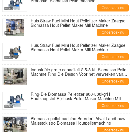
Brandstof Biomassa Pelletmachine
Onderzoek nu
Huis Straw Fuel Mini Hout Pelletizer Maker Zaagsel
Biomassa Hout Pellet Maker Mill Machine
Onderzoek nu
Huis Straw Fuel Mini Hout Pelletizer Maker Zaagsel
Biomassa Hout Pellet Maker Mill Machine
Onderzoek nu
Industriële grote capaciteit 2,5-3 t/h Biomassa Pellet
Machine Ring Die Design Voor het verwerken van
stro Gras Rijst Husk Houtzaagstof
Onderzoek nu
Ring-Die Biomassa Pelletizer 600-800kg/H
Houtzaagstof Rijshusk Pellet Maker Machine Mill
Onderzoek nu
Biomassa-pelletmachine Boerderij Afval Landbouw
Maïsstok stro Biomassa Houtpelletmachine
Onderzoek nu