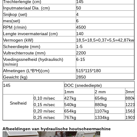
Trechterlengte (cm)
145
Inputmateriaal Dia. (cm)
50
Snijkop (set)
4
mes(set)
6
RPM (r/min)
4500
Lengte invoermateriaal (cm)
140
Vermogen (kW)
18,5+18,5+0,37+5,5=42,87kw
Scheerdiepte (mm)
1-5
Vultrechterroute (mm)
2200
Voedingssnelheid (hydraulisch)
6-15
(m/min)
Afmetingen (L*B*H)(cm)
515*115*180
Gewicht (kg)
2850
145
DOC (snedediepte)
1mm
2 mm
3mm
0,10 m/sec
427kg
654kg
880k
Snelheid
0,15 m/sec
540kg
880kg
1221
0,20 m/sec
654kg
1107kg
1561
0,25 m/sec
767kg
1334kg
1901
Afbeeldingen van hydraulische houtscheermachine