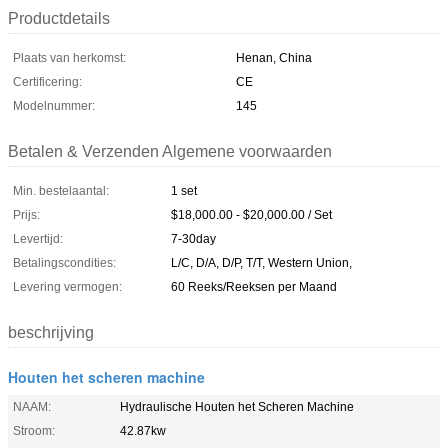
Productdetails
Plaats van herkomst:
Henan, China
Certificering:
CE
Modelnummer:
145
Betalen & Verzenden Algemene voorwaarden
Min. bestelaantal:
1 set
Prijs:
$18,000.00 - $20,000.00 / Set
Levertijd:
7-30day
Betalingscondities:
L/C, D/A, D/P, T/T, Western Union,
Levering vermogen:
60 Reeks/Reeksen per Maand
beschrijving
Houten het scheren machine
NAAM:
Hydraulische Houten het Scheren Machine
Stroom:
42.87kw