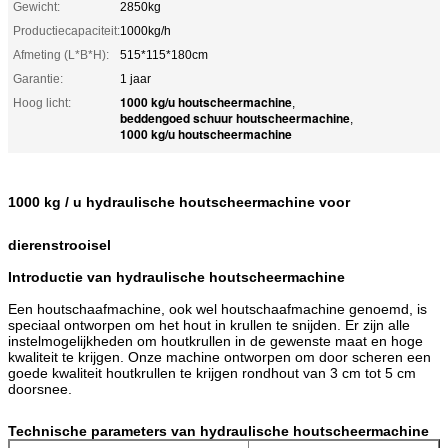
Gewicht:
2850kg
Productiecapaciteit:
1000kg/h
Afmeting (L*B*H):
515*115*180cm
Garantie:
1 jaar
1000 kg/u houtscheermachine
Hoog licht:
,
beddengoed schuur houtscheermachine
,
1000 kg/u houtscheermachine
1000 kg / u hydraulische houtscheermachine voor
dierenstrooisel
Introductie van hydraulische houtscheermachine
Een houtschaafmachine, ook wel houtschaafmachine genoemd, is
speciaal ontworpen om het hout in krullen te snijden. Er zijn alle
instelmogelijkheden om houtkrullen in de gewenste maat en hoge
kwaliteit te krijgen. Onze machine ontworpen om door scheren een
goede kwaliteit houtkrullen te krijgen rondhout van 3 cm tot 5 cm
doorsnee.
Technische parameters van hydraulische houtscheermachine