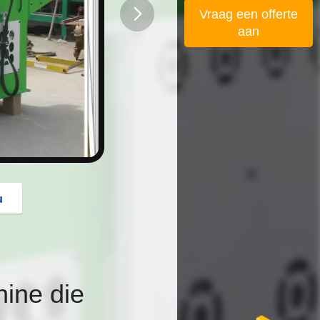
Vraag een offerte
aan
button
u
ine die