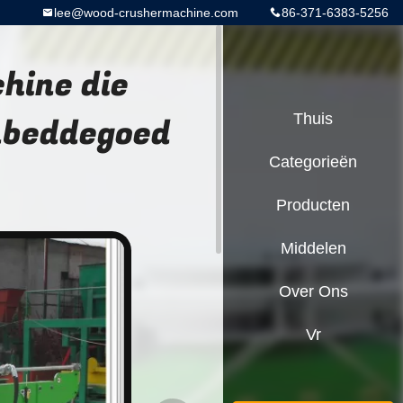
lee@wood-crushermachine.com
86-371-6383-5256
hine die
nbeddegoed
Thuis
Categorieën
Producten
Middelen
Over Ons
Vr