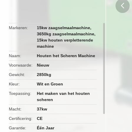
butto
Markeren
15kw zaagselmaalmachine
,
3650kg zaagselmaalmachine
,
15kw houten verpletterende
machine
Naam
Houten het Scheren Machine
Voorwaarde
Nieuw
Gewicht
2850kg
Kleur
Wit en Groen
Toepassing
Het maken van het houten
scheren
Macht
37kw
Certificering
CE
Garantie
Één Jaar