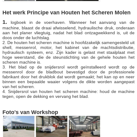
Het werk Principe van Houten het Scheren Molen
1.
logboek in de voerhaven. Wanneer het aanvang van de
machine, blaast de draai afwisselend, hydraulische druk, onderaan
aan het planer vliegtuig, nadat het blad ontzagwekkend is, uit de
doos onder de luchtslag.
2. De houten het scheren machine is hoofdzakelijk samengesteld uit
shell, messenrol, motor, het kabinet van de machtsdistributie,
hydraulisch systeem, enz. Zijn kader is gelast met staalplaat met
hoge weerstand, die de steunstichting van de gehele houten het
scheren machine is.
3. Het blad op de snijdersrol wordt geïnstalleerd wordt op de
messenrol door de bladbout bevestigd door de professionele
fabrikant door het drukblok dat wordt gemaakt; het kan op en neer
binnen een bepaalde waaier volgens de dikte worden aangepast
van het scheren.
4. Snijdersrol van houten het scheren machine: houd de machine
tegen, open de dekking en vervang het blad.
Foto's van Workshop