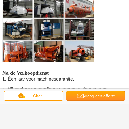
Na de Verkoopdienst
1.
Één jaar voor machinesgarantie.
Wij hebben de goedkope vervangstukkenlevering.
2.
Chat
Vraag een offerte
Wij kunnen verzonden bouwen om op plaats te installeren
3.
en te handhaven.
aan
FAQ
1)Bent u een fabriek of een handelsbedrijf?
Wij hebben onze eigen fabriek als internationale leverancier,