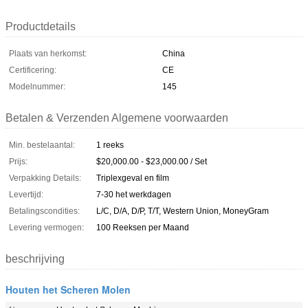
Productdetails
Plaats van herkomst:
China
Certificering:
CE
Modelnummer:
145
Betalen & Verzenden Algemene voorwaarden
Min. bestelaantal:
1 reeks
Prijs:
$20,000.00 - $23,000.00 / Set
Verpakking Details:
Triplexgeval en film
Levertijd:
7-30 het werkdagen
Betalingscondities:
L/C, D/A, D/P, T/T, Western Union, MoneyGram
Levering vermogen:
100 Reeksen per Maand
beschrijving
Houten het Scheren Molen