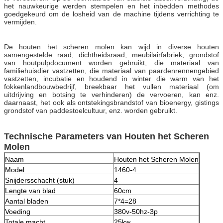
het nauwkeurige werden stempelen en het inbedden methodes
goedgekeurd om de losheid van de machine tijdens verrichting te
vermijden.
De houten het scheren molen kan wijd in diverse houten
samengestelde raad, dichtheidsraad, meubilairfabriek, grondstof
van houtpulpdocument worden gebruikt, die materiaal van
familiehuisdier vastzetten, die materiaal van paardenrennengebied
vastzetten, incubatie en houdend in winter die warm van het
fokkenlandbouwbedrijf, breekbaar het vullen materiaal (om
uitdrijving en botsing te verhinderen) de vervoeren, kan enz.
daarnaast, het ook als ontstekingsbrandstof van bioenergy, gistings
grondstof van paddestoelcultuur, enz. worden gebruikt.
Technische Parameters van Houten het Scheren
Molen
Naam
Houten het Scheren Molen
Model
1460-4
Snijdersschacht (stuk)
4
Lengte van blad
60cm
Aantal bladen
7*4=28
Voeding
380v-50hz-3p
Totale macht
25kw