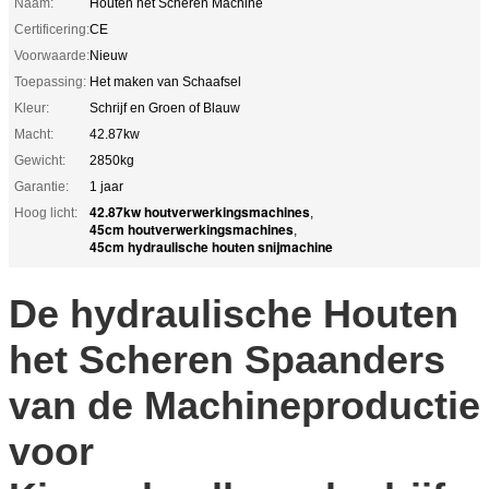
Naam:
Houten het Scheren Machine
Certificering:
CE
Voorwaarde:
Nieuw
Toepassing:
Het maken van Schaafsel
Kleur:
Schrijf en Groen of Blauw
Macht:
42.87kw
Gewicht:
2850kg
Garantie:
1 jaar
42.87kw houtverwerkingsmachines
Hoog licht:
,
45cm houtverwerkingsmachines
,
45cm hydraulische houten snijmachine
De hydraulische Houten
het Scheren Spaanders
van de Machineproductie
voor