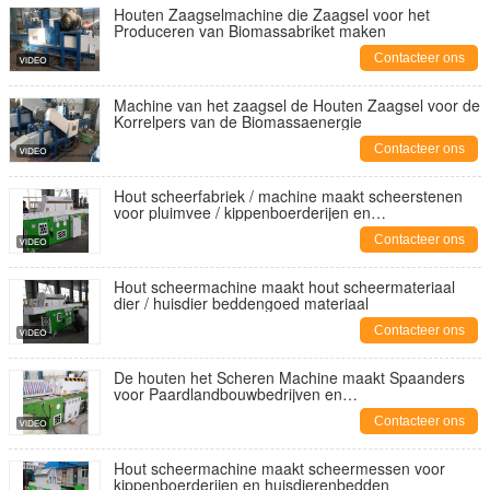
Houten Zaagselmachine die Zaagsel voor het
Produceren van Biomassabriket maken
Contacteer ons
Machine van het zaagsel de Houten Zaagsel voor de
Korrelpers van de Biomassaenergie
Contacteer ons
Hout scheerfabriek / machine maakt scheerstenen
voor pluimvee / kippenboerderijen en
huisdierenbedden
Contacteer ons
Hout scheermachine maakt hout scheermateriaal
dier / huisdier beddengoed materiaal
Contacteer ons
De houten het Scheren Machine maakt Spaanders
voor Paardlandbouwbedrijven en
Huisdierenbeddegoed
Contacteer ons
Hout scheermachine maakt scheermessen voor
kippenboerderijen en huisdierenbedden