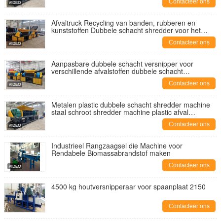
Contacteer ons
Afvaltruck Recycling van banden, rubberen en
kunststoffen Dubbele schacht shredder voor het
recyclen van metaalschroot
Contacteer ons
Aanpasbare dubbele schacht versnipper voor
verschillende afvalstoffen dubbele schacht
versnipper machine
Contacteer ons
Metalen plastic dubbele schacht shredder machine
staal schroot shredder machine plastic afval
shredder
Contacteer ons
Industrieel Rangzaagsel die Machine voor
Rendabele Biomassabrandstof maken
Contacteer ons
4500 kg houtversnipperaar voor spaanplaat 2150
Contacteer ons