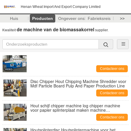
Henan Wheat Import And Export Company Limited
Huis
Producten
Ongeveer ons
Fabrieksreis
>>
de machine van de biomassakorrel
Kwaliteit
supplier.
Contacteer ons
Disc Chipper Hout Chipping Machine Shredder voor
Mdf Particle Board Pulp And Paper Production Line
Contacteer ons
Hout schijf chipper machine log chipper machine
voor papier splinterplaat maken machine
productielijn
Contacteer ons
Houtsplinterdisc Houtsplintermachine voor het