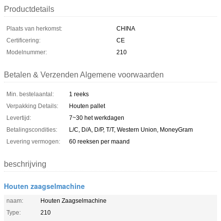
Productdetails
Plaats van herkomst:
CHINA
Certificering:
CE
Modelnummer:
210
Betalen & Verzenden Algemene voorwaarden
Min. bestelaantal:
1 reeks
Verpakking Details:
Houten pallet
Levertijd:
7~30 het werkdagen
Betalingscondities:
L/C, D/A, D/P, T/T, Western Union, MoneyGram
Levering vermogen:
60 reeksen per maand
beschrijving
Houten zaagselmachine
naam:
Houten Zaagselmachine
Type:
210