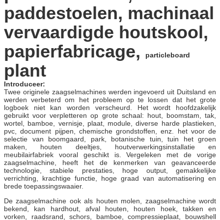
paddestoelen, machinaal
vervaardigde houtskool,
papierfabricage,
particleboard
plant
Introduceer:
Twee originele zaagselmachines werden ingevoerd uit Duitsland en
werden verbeterd om het probleem op te lossen dat het grote
logboek niet kan worden verscheurd. Het wordt hoofdzakelijk
gebruikt voor verpletteren op grote schaal: hout, boomstam, tak,
wortel, bamboe, vernisje, plaat, module, diverse harde plastieken,
pvc, document pijpen, chemische grondstoffen, enz. het voor de
selectie van boomgaard, park, botanische tuin, tuin het groen
maken, houten deeltjes, houtverwerkingsinstallatie en
meubilairfabriek vooral geschikt is. Vergeleken met de vorige
zaagselmachine, heeft het de kenmerken van geavanceerde
technologie, stabiele prestaties, hoge output, gemakkelijke
verrichting, krachtige functie, hoge graad van automatisering en
brede toepassingswaaier.
De zaagselmachine ook als houten molen, zaagselmachine wordt
bekend, kan hardhout, afval houten, houten hoek, takken en
vorken, raadsrand, schors, bamboe, compressieplaat, bouwshell