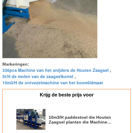
Markeringen:
336pcs Machine van het snijders de Houten Zaagsel
,
5t/H de molen van de zaagselkorrel
,
10m3/H de ontvezelmachine van het boomlidmaat
Krijg de beste prijs voor
10m3/H paddestoel die Houten
Zaagsel planten die Machine
maken