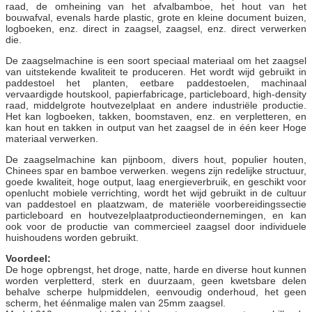
raad, de omheining van het afvalbamboe, het hout van het
bouwafval, evenals harde plastic, grote en kleine document buizen,
logboeken, enz. direct in zaagsel, zaagsel, enz. direct verwerken
die.
De zaagselmachine is een soort speciaal materiaal om het zaagsel
van uitstekende kwaliteit te produceren. Het wordt wijd gebruikt in
paddestoel het planten, eetbare paddestoelen, machinaal
vervaardigde houtskool, papierfabricage, particleboard, high-density
raad, middelgrote houtvezelplaat en andere industriële productie.
Het kan logboeken, takken, boomstaven, enz. en verpletteren, en
kan hout en takken in output van het zaagsel de in één keer Hoge
materiaal verwerken.
De zaagselmachine kan pijnboom, divers hout, populier houten,
Chinees spar en bamboe verwerken. wegens zijn redelijke structuur,
goede kwaliteit, hoge output, laag energieverbruik, en geschikt voor
openlucht mobiele verrichting, wordt het wijd gebruikt in de cultuur
van paddestoel en plaatzwam, de materiële voorbereidingssectie
particleboard en houtvezelplaatproductieondernemingen, en kan
ook voor de productie van commercieel zaagsel door individuele
huishoudens worden gebruikt.
Voordeel:
De hoge opbrengst, het droge, natte, harde en diverse hout kunnen
worden verpletterd, sterk en duurzaam, geen kwetsbare delen
behalve scherpe hulpmiddelen, eenvoudig onderhoud, het geen
scherm, het éénmalige malen van 25mm zaagsel.