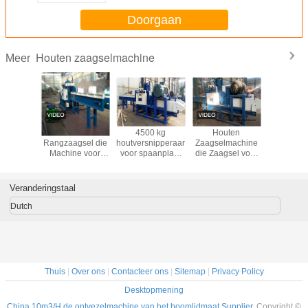
Doorgaan
Houten zaagselmachine
Meer
houten
Industrieel
4500 kg
Houten
12t/H h
lmachinemachine
Rangzaagsel die
houtversnipperaar
Zaagselmachine
Zaagselm
Machine voor
voor spaanplaat
die Zaagsel voor
Rendabele
2150
het Produceren
Biomassabrandstof
van
maken
Biomassabriket
Veranderingstaal
maken
Dutch
Thuis
|
Over ons
|
Contacteer ons
|
Sitemap
|
Privacy Policy
Desktopmening
China 10m3/H de ontvezelmachine van het boomlidmaat Supplier.
Copyright ©