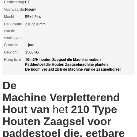
Certificering:
CE
Voorwaarde:
Nieuw
Macht:
55+4.5kw
De Grootte
210*210mm
van de
voerhaven:
Garantie:
1 jaar
Gewicht:
3500KG
10m3/H houten Zaagsel die Machine maken
Hoog licht:
,
Paddestoel die Houten Zaagselmachine planten
,
De boom vertakt zich de Machine van de Zaagselkorrel
De
Machine Verpletterend
Hout van
het
210 Type
Houten Zaagsel voor
paddestoel die, eetbare