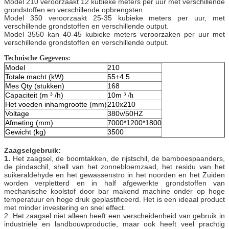
Model 210 veroorzaakt 12 kubieke meters per uur met verschillende
grondstoffen en verschillende opbrengsten.
Model 350 veroorzaakt 25-35 kubieke meters per uur, met
verschillende grondstoffen en verschillende output.
Model 3550 kan 40-45 kubieke meters veroorzaken per uur met
verschillende grondstoffen en verschillende output.
Technische Gegevens:
Model
210
Totale macht (kW)
55+4.5
Mes Qty (stukken)
168
Capaciteit (m ³ /h)
10m
³ /h
Het voeden inhamgrootte (mm)
210x210
Voltage
380v/50HZ
Afmeting (mm)
7000*1200*1800
Gewicht (kg)
3500
Zaagselgebruik:
1.
Het zaagsel, de boomtakken, de rijstschil, de bamboespaanders,
de pindaschil, shell van het zonnebloemzaad, het residu van het
suikeraldehyde en het gewassenstro in het noorden en het Zuiden
worden verpletterd en in half afgewerkte grondstoffen van
mechanische koolstof door bar makend machine onder op hoge
temperatuur en hoge druk geplastificeerd. Het is een ideaal product
met minder investering en snel effect.
2. Het zaagsel niet alleen heeft een verscheidenheid van gebruik in
industriële en landbouwproductie, maar ook heeft veel prachtig