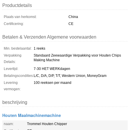
Productdetails
Plaats van herkomst:
China
Certificering:
CE
Betalen & Verzenden Algemene voorwaarden
Min. bestelaantal:
1 reeks
Verpakking
Standaard Zeewaardige Verpakking voor Houten Chips
Making Machine
Details:
Levertijd:
7-30 HET WERKdagen
Betalingscondities:
L/C, D/A, D/P, T/T, Western Union, MoneyGram
Levering
100 reeksen per maand
vermogen:
beschrijving
Houten Maalmachinemachine
naam:
Trommel Houten Chipper