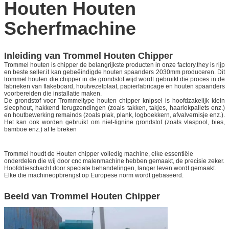
Houten Houten
Scherfmachine
Inleiding van Trommel
Houten Chipper
Trommel houten is chipper de belangrijkste producten in onze factory.they is rijp
en beste seller.it kan gebeëindigde houten spaanders 2030mm produceren. Dit
trommel houten die chipper in de grondstof wijd wordt gebruikt die proces in de
fabrieken van flakeboard, houtvezelplaat, papierfabricage en houten spaanders
voorbereiden die installatie maken.
De grondstof voor Trommeltype houten chipper knipsel is hoofdzakelijk klein
sleephout, hakkend terugzendingen (zoals takken, takjes, haarlokpallets enz.)
en houtbewerking remainds (zoals plak, plank, logboekkern, afvalvernisje enz.).
Het kan ook worden gebruikt om niet-lignine grondstof (zoals vlaspool, bies,
bamboe enz.) af te breken
Trommel houdt de Houten chipper volledig machine, elke essentiële
onderdelen die wij door cnc malenmachine hebben gemaakt, de precisie zeker.
Hoofddieschacht door speciale behandelingen, langer leven wordt gemaakt.
Elke die machineopbrengst op Europese norm wordt gebaseerd.
Beeld van Trommel Houten Chipper