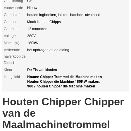
Certificering:
CE
Voorwaarde:
Nieuw
Grondstof:
houten logboeken, takken, bamboe, afvalhout
Gebruik:
Maak Houten Chipps
Garantie:
12 maanden
Voltage:
380V
Macht (w):
180kW
Verleende
het opdragen en opleiding
naverkoop de
Dienst:
Kleur:
De Eis van klanten
Houten Chipper Trommel die Machine maken
Hoog licht:
,
Houten Chipper die Machine 180KW maken
,
380V houten Chipper die Machine maken
Houten Chipper Chipper
van de
Maalmachinetrommel