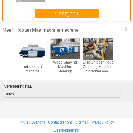
Doorgaan
Houten Maalmachinemachine
Meer
houten
3800rpm houten
Wood Shaving
Disc Chipper Hout
15m/Min
hinemachine
het scheren
Machine
Chipping Machine
Crusher 
machine
Shavings
Shredder voor
Produced Are
Mdf Particle Board
Uniform In Shape,
Pulp And Paper
High In Yield And
Production Line
Veranderingstaal
Complete In
Specifications
Dutch
Thuis
|
Over ons
|
Contacteer ons
|
Sitemap
|
Privacy Policy
Desktopmening