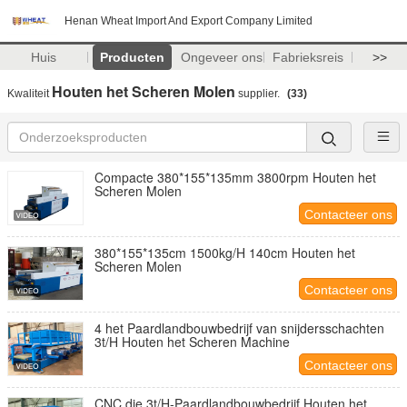
Henan Wheat Import And Export Company Limited
Huis
Producten
Ongeveer ons
Fabrieksreis
>>
Houten het Scheren Molen
Kwaliteit
supplier.
(33)
Compacte 380*155*135mm 3800rpm Houten het
Scheren Molen
Contacteer ons
380*155*135cm 1500kg/H 140cm Houten het
Scheren Molen
Contacteer ons
4 het Paardlandbouwbedrijf van snijdersschachten
3t/H Houten het Scheren Machine
Contacteer ons
CNC die 3t/H-Paardlandbouwbedrijf Houten het