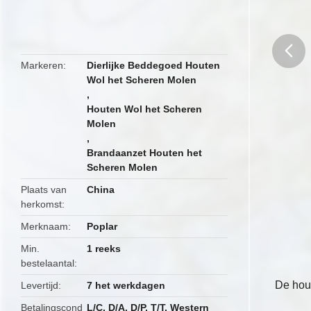
Markeren
Dierlijke Beddegoed Houten
Wol het Scheren Molen
butto
,
Houten Wol het Scheren
Molen
,
Brandaanzet Houten het
Scheren Molen
Plaats van
China
herkomst
Merknaam
Poplar
Min.
1 reeks
bestelaantal
De hout
Levertijd
7 het werkdagen
Betalingscond
L/C, D/A, D/P, T/T, Western