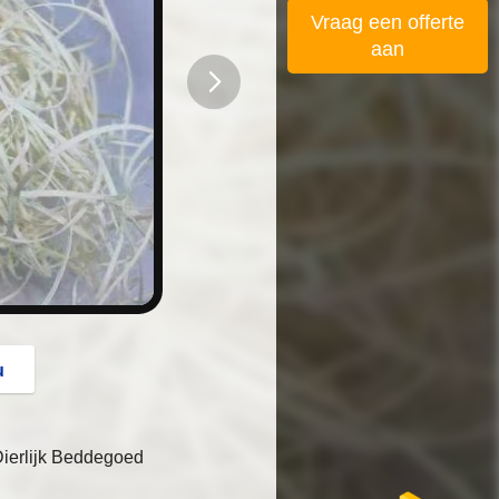
Vraag een offerte
aan
button
u
Dierlijk Beddegoed