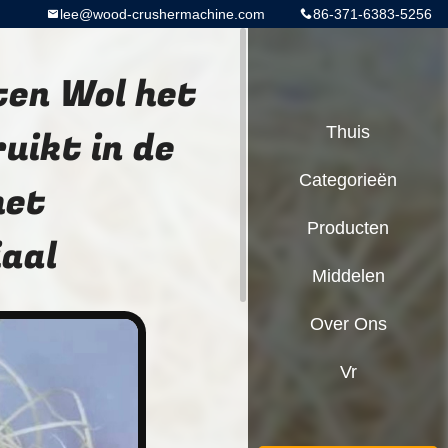
lee@wood-crushermachine.com
86-371-6383-5256
ten Wol het
uikt in de
Thuis
Categorieën
het
Producten
aal
Middelen
Over Ons
Vr