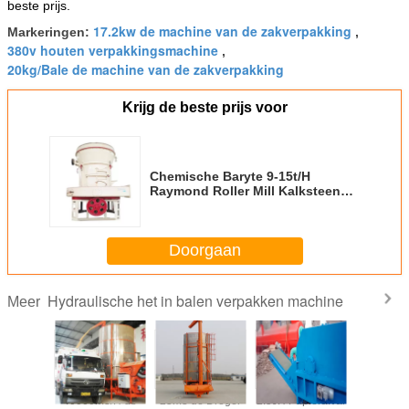
beste prijs.
17.2kw de machine van de zakverpakking
Markeringen:
,
380v houten verpakkingsmachine
,
20kg/Bale de machine van de zakverpakking
Krijg de beste prijs voor
Chemische Baryte 9-15t/H
Raymond Roller Mill Kalksteen
Poeder Maken
Doorgaan
Hydraulische het in balen verpakken machine
Meer
kg de
40000m3/H de
25m3 de Droger
2.5t/H Papierafval
1000