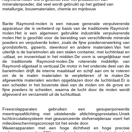
mineralenpoeder, dat veel wordt gebruikt op het gebied van
metallurgie, bouwmaterialen, chemie en mijnbouw.
Barite Raymond-molen is een nieuwe generatie verpulverende
apparatuur die is verbeterd op basis van de traditionele Raymond-
molen.Het is een algemeen gebruikte industriële verpulverende
molen.Het is geschikt voor de bereiding van verschillende minerale
poeders en verpulverde kolen, zoals de fijne poederverwerking van
grondstoferts, gipserts, steenkool en andere materialen.Van het
uiterlijk is de barietmolen als een stalen container, met luchtinlaat en
-uitlaat, en invoerinlaat in het midden.De vorm is vergelijkbaar met
de traditionele Raymond-molen.De roterende middellijn van
Raymond-slijpstaaf is verticaal.De motor in het onderste deel van de
barietmolen drijft de interne maalstaaf en schijf aan om te roteren
om de te malen materialen te verpletteren of te malen.De
afgewerkte materialen worden opgeblazen door de luchtinlaat.Er is
een scheider in het bovenste deel van de molen om de grove en
fijne poeders te scheiden, waarna de lucht door de molen wordt
afgevoerd en verzameld uit de luchtuitlaat.
Freesrolapparaten gebruiken een gesuperponeerde
meertrapsafdichting met uitstekende afdichtingsprestaties.Uniek
luchtcirculatiesysteem met geavanceerde stofverwijderaar voert het
milieubeschermingsconcept tot het einde door.
Waaierapparaten met een hoge dichtheid en hoge precisie