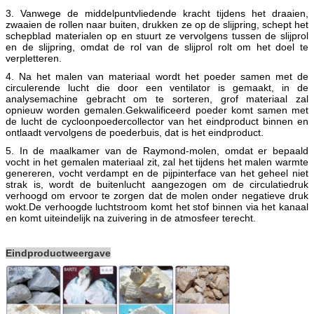
3. Vanwege de middelpuntvliedende kracht tijdens het draaien,
zwaaien de rollen naar buiten, drukken ze op de slijpring, schept het
schepblad materialen op en stuurt ze vervolgens tussen de slijprol
en de slijpring, omdat de rol van de slijprol rolt om het doel te
verpletteren.
4. Na het malen van materiaal wordt het poeder samen met de
circulerende lucht die door een ventilator is gemaakt, in de
analysemachine gebracht om te sorteren, grof materiaal zal
opnieuw worden gemalen.Gekwalificeerd poeder komt samen met
de lucht de cycloonpoedercollector van het eindproduct binnen en
ontlaadt vervolgens de poederbuis, dat is het eindproduct.
5. In de maalkamer van de Raymond-molen, omdat er bepaald
vocht in het gemalen materiaal zit, zal het tijdens het malen warmte
genereren, vocht verdampt en de pijpinterface van het geheel niet
strak is, wordt de buitenlucht aangezogen om de circulatiedruk
verhoogd om ervoor te zorgen dat de molen onder negatieve druk
wokt.De verhoogde luchtstroom komt het stof binnen via het kanaal
en komt uiteindelijk na zuivering in de atmosfeer terecht.
Eindproductweergave