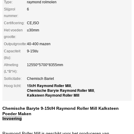
Type:
raymond rolmolen
Slijprol
6
nummer:
Certificering:
CE,ISO
Het voeden
≤30mm
grootte:
Outputgrootte:
40-400 mazen
Capaciteit
9-15t/u
(t/u):
Afmeting
12550*5700*8355mm
(L*B*H):
Sollicitatie:
Chemisch Bariet
15t/H Raymond Roller Mill
Hoog licht:
,
Chemische Baryte Raymond Roller Mill
,
Kalksteen Raymond Roller Mill
Chemische Baryte 9-15t/H Raymond Roller Mill Kalksteen
Poeder Maken
Invoering
Raymond Roller Mill is geschikt voor het produceren van