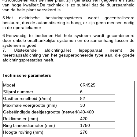
4.Hoofddelen van de hele plant zijn gemaakt van gegoten en staal
van hoge kwaliteit.De techniek is zo subtiel dat de duurzaamheid
van de hele plant verzekerd is.
5.Het elektrische besturingssysteem wordt gecentraliseerd
bestuurd, dus de automatisering is hoog, er zijn geen mensen nodig
in de operatiekamer.
6.Eenvoudig te bedienen.Het hele systeem wordt gecombineerd
door enkele onafhankelijke systemen en de samenhang tussen de
systemen is goed.
7. Uitstekende afdichting.Het lepapparaat neemt de
meertrapsafdichting van het gesuperponeerde type aan, die goede
afdichtingsprestaties heeft.
Technische parameters
Model
6R4525
Slijprol nummer
6
Gastheersnelheid (r/min)
82
Maximale voergrootte (mm)
30
Gebeëindigde deeltjesgrootte (netwerk)
40-400
Roldiameter (mm)
420
Ring binnendiameter (mm)
1750
Hoogte rol/ring (mm)
270