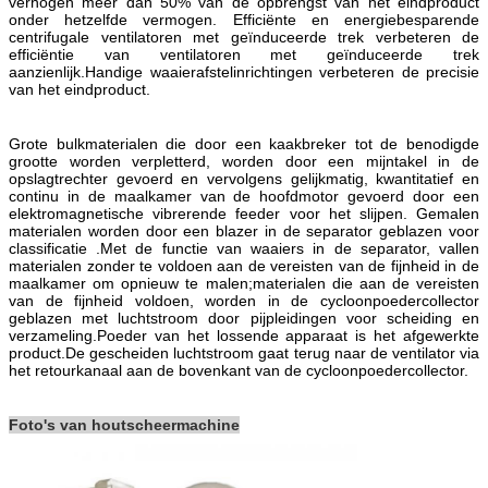
verhogen meer dan 50% van de opbrengst van het eindproduct
onder hetzelfde vermogen. Efficiënte en energiebesparende
centrifugale ventilatoren met geïnduceerde trek verbeteren de
efficiëntie van ventilatoren met geïnduceerde trek
aanzienlijk.Handige waaierafstelinrichtingen verbeteren de precisie
van het eindproduct.
Grote bulkmaterialen die door een kaakbreker tot de benodigde
grootte worden verpletterd, worden door een mijntakel in de
opslagtrechter gevoerd en vervolgens gelijkmatig, kwantitatief en
continu in de maalkamer van de hoofdmotor gevoerd door een
elektromagnetische vibrerende feeder voor het slijpen. Gemalen
materialen worden door een blazer in de separator geblazen voor
classificatie .Met de functie van waaiers in de separator, vallen
materialen zonder te voldoen aan de vereisten van de fijnheid in de
maalkamer om opnieuw te malen;materialen die aan de vereisten
van de fijnheid voldoen, worden in de cycloonpoedercollector
geblazen met luchtstroom door pijpleidingen voor scheiding en
verzameling.Poeder van het lossende apparaat is het afgewerkte
product.De gescheiden luchtstroom gaat terug naar de ventilator via
het retourkanaal aan de bovenkant van de cycloonpoedercollector.
Foto's van houtscheermachine