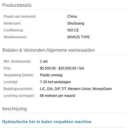
Productdetails
Plaats van herkomst:
China
Merknaam:
ShuGuang
Certificering:
ISO CE
Modelnummer:
6R4525 TYPE
Betalen & Verzenden Algemene voorwaarden
Min. bestelaantal:
1 set
Prijs:
$5,500.00 - $20,000.00 / Set
Verpakking Details:
Plastic omslag
Levertijd:
7-30 het werkdagen
Betalingscondities:
L/C, D/A, D/P, T/T, Western Union, MoneyGram
Levering vermogen:
88 reeksen per maand
beschrijving
Hydraulische het in balen verpakken machine