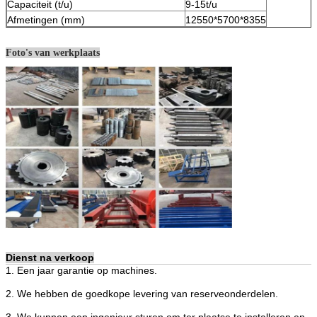
Capaciteit (t/u)
9-15t/u
Afmetingen (mm)
12550*5700*8355
Foto's van werkplaats
Dienst na verkoop
1. Een jaar garantie op machines.
2. We hebben de goedkope levering van reserveonderdelen.
3. We kunnen een ingenieur sturen om ter plaatse te installeren en