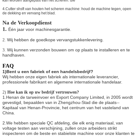
kan worden aangepast van het scheren. die
4.Cutter shsft van houten het scheren machine: houd de machine tegen, open
de dekking en vervang het blad.
Na de Verkoopdienst
1.
Één jaar voor machinesgarantie.
Wij hebben de goedkope vervangstukkenlevering.
2.
Wij kunnen verzonden bouwen om op plaats te installeren en te
3.
handhaven.
FAQ
1)Bent u een fabriek of een handelsbedrijf?
Wij hebben onze eigen fabriek als internationale leverancier,
professionele fabrikant en algemene internationale handelaar.
2)
Hoe kan ik op uw bedrijf vertrouwen?
1.Henan de tarweinvoer en Export Company Limited, in 2005 wordt
gevestigd, bepaalden van in Zhengzhou-Stad die de plaats--
Kapitaal van Henan-Provincie, het centrum van het vasteland van
China.
2.We hebben speciale QC afdeling, die elk enig materiaal, van
voltage testen aan verschijning, zullen onze arbeiders strikt
inspecteren om de beste en stabielste machine voor onze klanten te