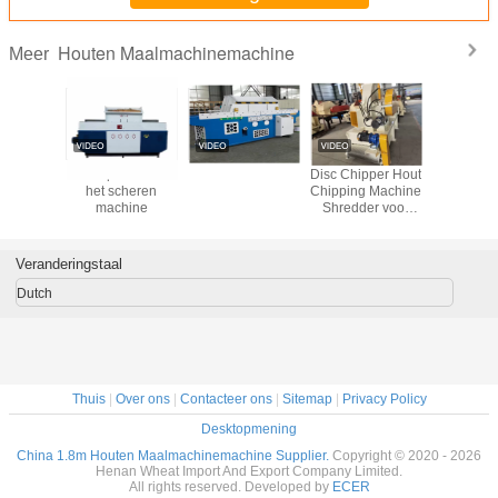
Houten Maalmachinemachine
Meer
houten
3800rpm houten
Disc Chipper Hout
15m/Min
hinemachine
het scheren
Chipping Machine
Crusher 
machine
Shredder voor
Mdf Particle Board
Pulp And Paper
Production Line
Veranderingstaal
Dutch
Thuis
|
Over ons
|
Contacteer ons
|
Sitemap
|
Privacy Policy
Desktopmening
China 1.8m Houten Maalmachinemachine Supplier.
Copyright © 2020 - 2026
Henan Wheat Import And Export Company Limited.
All rights reserved. Developed by
ECER