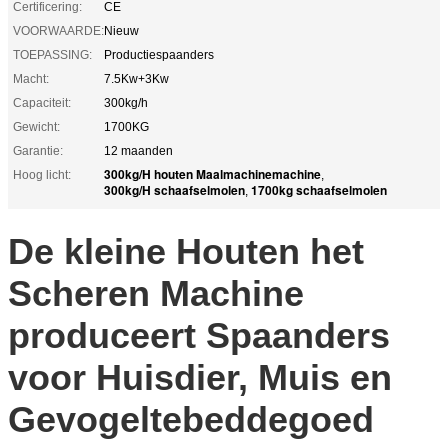
Certificering:
CE
VOORWAARDE:
Nieuw
TOEPASSING:
Productiespaanders
Macht:
7.5Kw+3Kw
Capaciteit:
300kg/h
Gewicht:
1700KG
Garantie:
12 maanden
300kg/H houten Maalmachinemachine
Hoog licht:
,
300kg/H schaafselmolen
1700kg schaafselmolen
,
De kleine Houten het
Scheren Machine
produceert Spaanders
voor Huisdier, Muis en
Gevogeltebeddegoed