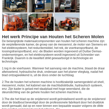
Het werk Principe van Houten het Scheren Molen
De belangrijkste materiaalcomponenten van houten het scheren machine zijn:
de verpletterende kamer, de groep van de messenrol, de motor van Siemens en
het elektrosysteem, het reductiemiddel, het rek, de voertransportband, de
lossingstransportband, enz.-de Bladen worden ingevoerd uit Duitse Demas-
ondernemingen, en het elektrosysteem wordt ingevoerd uit Schneider van
Frankrijk. Daarom is de kwaliteit strikt gewaarborgd in technologie en
technologie.
1.log in de voerhaven. Wanneer het aanvang van de machine, blaast de draai
afwisselend, hydraulische druk, onderaan aan het planer vliegtuig, nadat het
blad ontzagwekkend is, uit de doos onder de luchtslag.
2.The de houten het scheren machine is hoofdzakelijk samengesteld uit shell,
messenrol, motor, het kabinet van de machtsdistributie, hydraulisch systeem,
enz. Zijn kader is gelast met staalplaat met hoge weerstand, die de
steunstichting van de gehele houten het scheren machine is.
3.The die het blad op de snijdersrol wordt geïnstalleerd wordt op de snijdersrol
door de bladbout bevestigd door de professionele fabrikant door het drukblok
wordt gemaakt, dat op en neer binnen een bepaalde waaier volgens de dikte