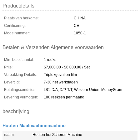
Productdetails
Plaats van herkomst:
CHINA
Certificering:
CE
Modelnummer:
1050-1
Betalen & Verzenden Algemene voorwaarden
Min. bestelaantal:
1 reeks
Prijs:
$7,000.00 - $8,000.00 / Set
Verpakking Details:
Triplexgeval en film
Levertijd:
7-30 het werkdagen
Betalingscondities:
L/C, D/A, D/P, T/T, Western Union, MoneyGram
Levering vermogen:
100 reeksen per maand
beschrijving
Houten Maalmachinemachine
naam:
Houten het Scheren Machine