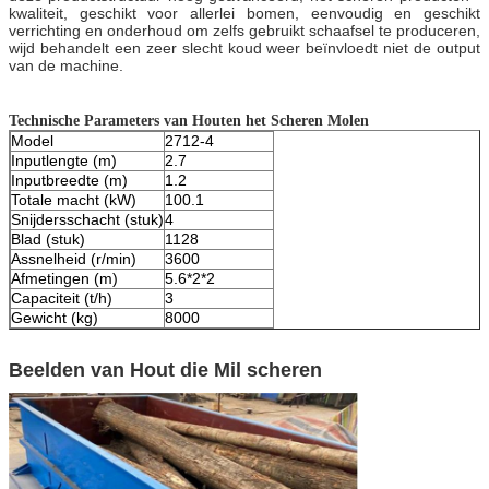
kwaliteit, geschikt voor allerlei bomen, eenvoudig en geschikt
verrichting en onderhoud om zelfs gebruikt schaafsel te produceren,
wijd behandelt een zeer slecht koud weer beïnvloedt niet de output
van de machine.
Technische Parameters van Houten het Scheren Molen
Model
2712-4
Inputlengte (m)
2.7
Inputbreedte (m)
1.2
Totale macht (kW)
100.1
Snijdersschacht (stuk)
4
Blad (stuk)
1128
Assnelheid (r/min)
3600
Afmetingen (m)
5.6*2*2
Capaciteit (t/h)
3
Gewicht (kg)
8000
Beelden van Hout die Mil scheren