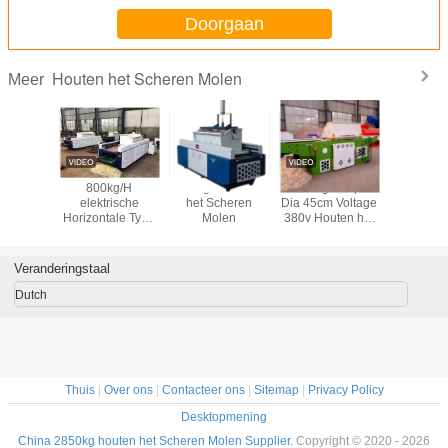
Doorgaan
Houten het Scheren Molen
Meer
 2.7m
800kg/H
800kg/H houten
1500kg/H input
15m/Min
oerde
elektrische
het Scheren
Dia 45cm Voltage
Proces
n het
Horizontale Type
Molen
380v Houten het
Machi
n Molen
Houten het
Scheren Molen
H Houten
Scheren Molen
aan
achine
voor Dierlijk
Productiespaanders
Veranderingstaal
Beddegoed
in Paardfabriek
Dutch
Thuis
|
Over ons
|
Contacteer ons
|
Sitemap
|
Privacy Policy
Desktopmening
China 2850kg houten het Scheren Molen Supplier.
Copyright © 2020 - 2026