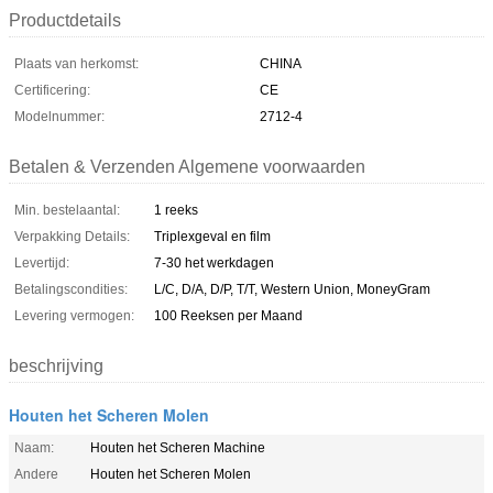
Productdetails
Plaats van herkomst:
CHINA
Certificering:
CE
Modelnummer:
2712-4
Betalen & Verzenden Algemene voorwaarden
Min. bestelaantal:
1 reeks
Verpakking Details:
Triplexgeval en film
Levertijd:
7-30 het werkdagen
Betalingscondities:
L/C, D/A, D/P, T/T, Western Union, MoneyGram
Levering vermogen:
100 Reeksen per Maand
beschrijving
Houten het Scheren Molen
Naam:
Houten het Scheren Machine
Andere
Houten het Scheren Molen