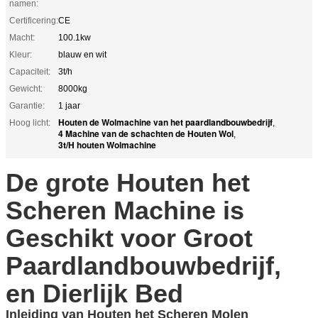
namen:
Certificering:
CE
Macht:
100.1kw
Kleur:
blauw en wit
Capaciteit:
3t/h
Gewicht:
8000kg
Garantie:
1 jaar
Houten de Wolmachine van het paardlandbouwbedrijf
Hoog licht:
,
4 Machine van de schachten de Houten Wol
,
3t/H houten Wolmachine
De grote Houten het
Scheren Machine is
Geschikt voor Groot
Paardlandbouwbedrijf,
en Dierlijk Bed
Inleiding van Houten het Scheren Molen