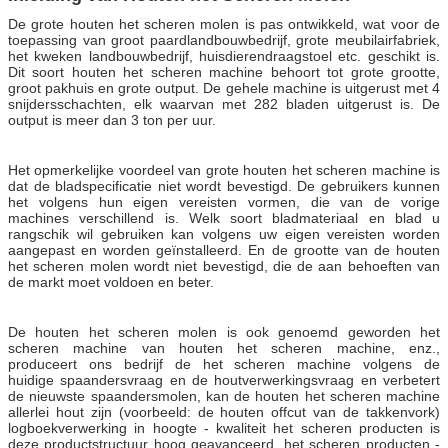
De grote houten het scheren molen is pas ontwikkeld, wat voor de
toepassing van groot paardlandbouwbedrijf, grote meubilairfabriek,
het kweken landbouwbedrijf, huisdierendraagstoel etc. geschikt is.
Dit soort houten het scheren machine behoort tot grote grootte,
groot pakhuis en grote output. De gehele machine is uitgerust met 4
snijdersschachten, elk waarvan met 282 bladen uitgerust is. De
output is meer dan 3 ton per uur.
Het opmerkelijke voordeel van grote houten het scheren machine is
dat de bladspecificatie niet wordt bevestigd. De gebruikers kunnen
het volgens hun eigen vereisten vormen, die van de vorige
machines verschillend is. Welk soort bladmateriaal en blad u
rangschik wil gebruiken kan volgens uw eigen vereisten worden
aangepast en worden geïnstalleerd. En de grootte van de houten
het scheren molen wordt niet bevestigd, die de aan behoeften van
de markt moet voldoen en beter.
De houten het scheren molen is ook genoemd geworden het
scheren machine van houten het scheren machine, enz.,
produceert ons bedrijf de het scheren machine volgens de
huidige spaandersvraag en de houtverwerkingsvraag en verbetert
de nieuwste spaandersmolen, kan de houten het scheren machine
allerlei hout zijn (voorbeeld: de houten offcut van de takkenvork)
logboekverwerking in hoogte - kwaliteit het scheren producten is
deze productstructuur hoog geavanceerd, het scheren producten -