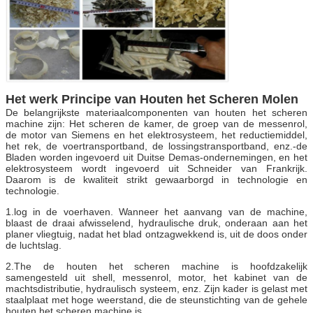
Het werk Principe van Houten het Scheren Molen
De belangrijkste materiaalcomponenten van houten het scheren
machine zijn: Het scheren de kamer, de groep van de messenrol,
de motor van Siemens en het elektrosysteem, het reductiemiddel,
het rek, de voertransportband, de lossingstransportband, enz.-de
Bladen worden ingevoerd uit Duitse Demas-ondernemingen, en het
elektrosysteem wordt ingevoerd uit Schneider van Frankrijk.
Daarom is de kwaliteit strikt gewaarborgd in technologie en
technologie.
1.log in de voerhaven. Wanneer het aanvang van de machine,
blaast de draai afwisselend, hydraulische druk, onderaan aan het
planer vliegtuig, nadat het blad ontzagwekkend is, uit de doos onder
de luchtslag.
2.The de houten het scheren machine is hoofdzakelijk
samengesteld uit shell, messenrol, motor, het kabinet van de
machtsdistributie, hydraulisch systeem, enz. Zijn kader is gelast met
staalplaat met hoge weerstand, die de steunstichting van de gehele
houten het scheren machine is.