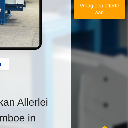
button
Vraag een offerte
aan
u
n Allerlei
mboe in