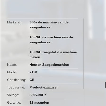
butto
Markeren
380v de machine van de
zaagselmaker
,
10m3/H de machine van de
zaagselmaker
,
10m3/H zaagstof die machine
maken
Naam
Houten Zaagselmachine
Model
2150
Certificering
CE
Toepassing
Productiezaagsel
Voltage
380V/50Hz
Garantie
12 maanden