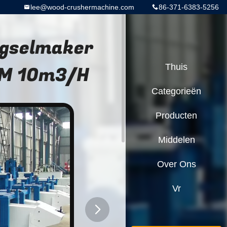
lee@wood-crushermachine.com
86-371-6383-5256
agselmaker
MM 10m3/H
Thuis
Categorieën
Producten
Middelen
Over Ons
Vr