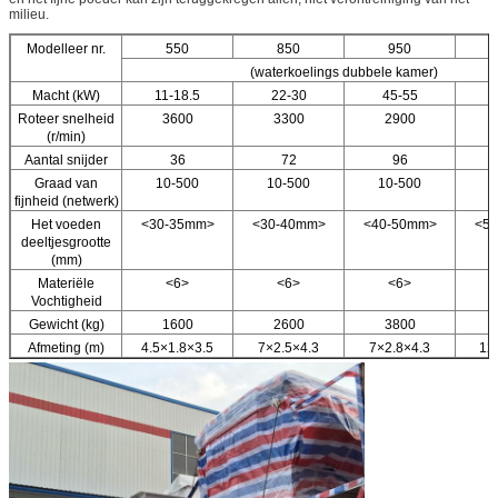
milieu.
Modelleer nr.
550
850
950
(waterkoelings dubbele kamer)
Macht (kW)
11-18.5
22-30
45-55
9
Roteer snelheid
3600
3300
2900
(r/min)
Aantal snijder
36
72
96
Graad van
10-500
10-500
10-500
1
fijnheid (netwerk)
Het voeden
<30-35mm>
<30-40mm>
<40-50mm>
<5
deeltjesgrootte
(mm)
Materiële
<6>
<6>
<6>
Vochtigheid
Gewicht (kg)
1600
2600
3800
Afmeting (m)
4.5×1.8×3.5
7×2.5×4.3
7×2.8×4.3
12*