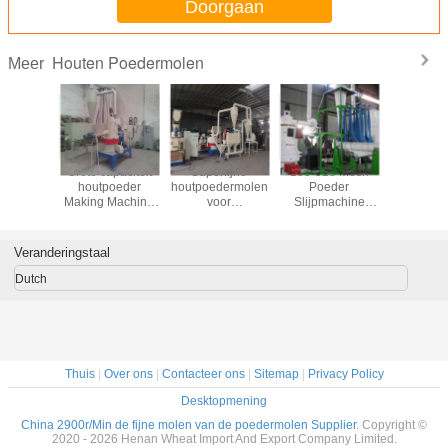
Doorgaan
Houten Poedermolen
Meer
anische
Grote capaciteit
Superfijne
100-325 Mesh
325 Ne
len van
houtpoeder
houtpoedermolen
Poeder
380r/Min 
werk30kw
Making Machine
voor
Slijpmachine
zag de M
 Houten
Slijpmachine 100-
bamboepoeder
Verticale
van h
der
325 Mesh
Diverse poeders
Walsmolen
Stofpo
Veranderingstaal
Dutch
Thuis
|
Over ons
|
Contacteer ons
|
Sitemap
|
Privacy Policy
Desktopmening
China 2900r/Min de fijne molen van de poedermolen Supplier.
Copyright ©
2020 - 2026 Henan Wheat Import And Export Company Limited.