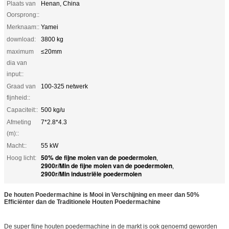
Plaats van
Henan, China
Oorsprong::
Merknaam::
Yamei
download:
3800 kg
maximum
≤20mm
dia van
input::
Graad van
100-325 netwerk
fijnheid::
Capaciteit::
500 kg/u
Afmeting
7*2.8*4.3
(m)::
Macht::
55 kW
50% de fijne molen van de poedermolen
Hoog licht:
,
2900r/Min de fijne molen van de poedermolen
,
2900r/Min industriële poedermolen
De houten Poedermachine is Mooi in Verschijning en meer dan 50%
Efficiënter dan de Traditionele Houten Poedermachine
De super fijne houten poedermachine in de markt is ook genoemd geworden