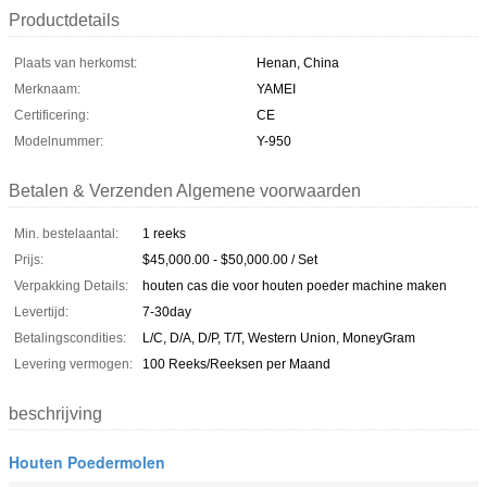
Productdetails
Plaats van herkomst:
Henan, China
Merknaam:
YAMEI
Certificering:
CE
Modelnummer:
Y-950
Betalen & Verzenden Algemene voorwaarden
Min. bestelaantal:
1 reeks
Prijs:
$45,000.00 - $50,000.00 / Set
Verpakking Details:
houten cas die voor houten poeder machine maken
Levertijd:
7-30day
Betalingscondities:
L/C, D/A, D/P, T/T, Western Union, MoneyGram
Levering vermogen:
100 Reeks/Reeksen per Maand
beschrijving
Houten Poedermolen