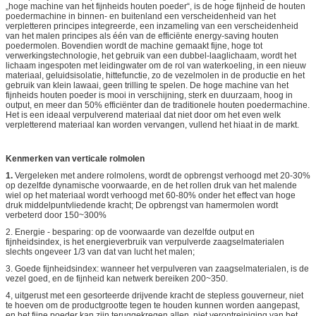
„hoge machine van het fijnheids houten poeder“, is de hoge fijnheid de houten
poedermachine in binnen- en buitenland een verscheidenheid van het
verpletteren principes integreerde, een inzameling van een verscheidenheid
van het malen principes als één van de efficiënte energy-saving houten
poedermolen. Bovendien wordt de machine gemaakt fijne, hoge tot
verwerkingstechnologie, het gebruik van een dubbel-laaglichaam, wordt het
lichaam ingespoten met leidingwater om de rol van waterkoeling, in een nieuw
materiaal, geluidsisolatie, hittefunctie, zo de vezelmolen in de productie en het
gebruik van klein lawaai, geen trilling te spelen. De hoge machine van het
fijnheids houten poeder is mooi in verschijning, sterk en duurzaam, hoog in
output, en meer dan 50% efficiënter dan de traditionele houten poedermachine.
Het is een ideaal verpulverend materiaal dat niet door om het even welk
verpletterend materiaal kan worden vervangen, vullend het hiaat in de markt.
Kenmerken van verticale rolmolen
1.
Vergeleken met andere rolmolens, wordt de opbrengst verhoogd met 20-30%
op dezelfde dynamische voorwaarde, en de het rollen druk van het malende
wiel op het materiaal wordt verhoogd met 60-80% onder het effect van hoge
druk middelpuntvliedende kracht; De opbrengst van hamermolen wordt
verbeterd door 150~300%
2. Energie - besparing: op de voorwaarde van dezelfde output en
fijnheidsindex, is het energieverbruik van verpulverde zaagselmaterialen
slechts ongeveer 1/3 van dat van lucht het malen;
3. Goede fijnheidsindex: wanneer het verpulveren van zaagselmaterialen, is de
vezel goed, en de fijnheid kan netwerk bereiken 200~350.
4, uitgerust met een gesorteerde drijvende kracht de stepless gouverneur, niet
te hoeven om de productgrootte tegen te houden kunnen worden aangepast,
en het fijne poeder kan zijn teruggekregen allen, niet verontreiniging van het