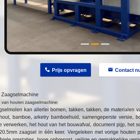
n
Prijs opvragen
Contact n
 Zaagselmachine
ng van houten zaagselmachine:
selmolen kan allerlei bomen, takken, takken, de materialen v
 hout, bamboe, arketry bamboehuid, samengeperste versie, 
verwerken, het hout van het bouwafval, document pijp, het sc
n 20.5mm zaagsel in één keer. Vergeleken met vorige houten p
biele prestaties, hoge opbrengst, veilige en gemakkelijke verri