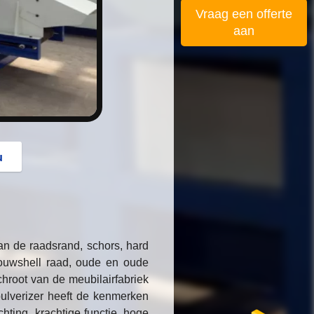
button
Vraag een offerte
aan
u
an de raadsrand, schors, hard
bouwshell raad, oude en oude
hroot van de meubilairfabriek
ulverizer heeft de kenmerken
chting, krachtige functie, hoge