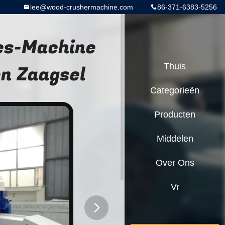
lee@wood-crushermachine.com
86-371-6383-5256
cs-Machine
en Zaagsel
Thuis
Categorieën
Producten
Middelen
Over Ons
Vr