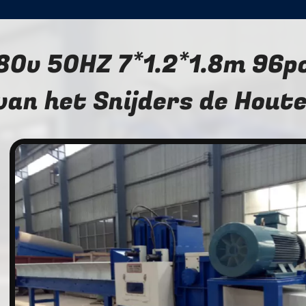
80v 50HZ 7*1.2*1.8m 96p
van het Snijders de Hout