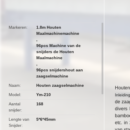
butto
Markeren
1.8m Houten
Maalmachinemachine
,
96pcs Machine van de
snijders de Houten
Maalmachine
,
96pcs snijdershout aan
zaagselmachine
Naam
Houten zaagselmachine
Houten
Model
Ym-210
Inleidi
de zaag
Aantal
168
divers
snijder
bamboe 
Lengte van
5*6*45mm
etc. i
Snijder
van sta