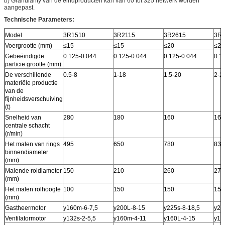
b) Granularity van de eindproducten kan van 60 tot 325 netwerk worden
aangepast.
Technische Parameters:
Model
3R1510
3R2115
3R2615
3R2
Voergrootte (mm)
≤15
≤15
≤20
≤20
Gebeëindigde
0.125-0.044
0.125-0.044
0.125-0.044
0.1
particie grootte (mm)
De verschillende
0.5-8
1-18
1.5-20
2-2
materiële productie
van de
fijnheidsverschuiving
(t)
Snelheid van
280
180
160
160
centrale schacht
(r/min)
Het malen van rings
495
650
780
830
binnendiameter
(mm)
Malende roldiameter
150
210
260
270
(mm)
Het malen rolhoogte
100
150
150
150
(mm)
Gastheermotor
y160m-6-7,5
y200L-8-15
y225s-8-18,5
y22
Ventilatormotor
y132s-2-5,5
y160m-4-11
y160L-4-15
y16