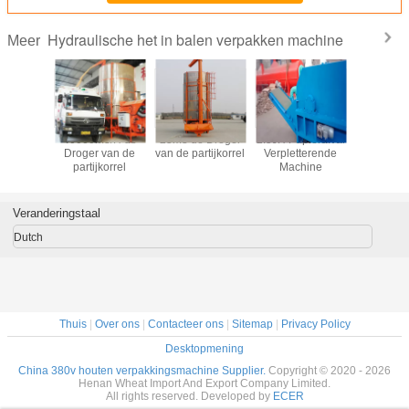
Hydraulische het in balen verpakken machine
Meer
kg de
40000m3/H de
25m3 de Droger
2.5t/H Papierafval
1000
 van de
Droger van de
van de partijkorrel
Verpletterende
Papiera
erpakking
partijkorrel
Machine
Verplett
Mach
Veranderingstaal
Dutch
Thuis
|
Over ons
|
Contacteer ons
|
Sitemap
|
Privacy Policy
Desktopmening
China 380v houten verpakkingsmachine Supplier.
Copyright © 2020 - 2026
Henan Wheat Import And Export Company Limited.
All rights reserved. Developed by
ECER