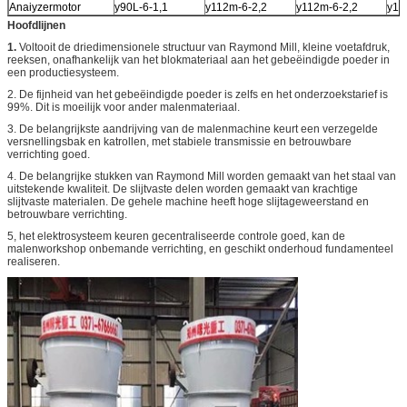
Anaiyzermotor
y90L-6-1,1
y112m-6-2,2
y112m-6-2,2
y11
Hoofdlijnen
1.
Voltooit de driedimensionele structuur van Raymond Mill, kleine voetafdruk,
reeksen, onafhankelijk van het blokmateriaal aan het gebeëindigde poeder in
een productiesysteem.
2. De fijnheid van het gebeëindigde poeder is zelfs en het onderzoekstarief is
99%. Dit is moeilijk voor ander malenmateriaal.
3. De belangrijkste aandrijving van de malenmachine keurt een verzegelde
versnellingsbak en katrollen, met stabiele transmissie en betrouwbare
verrichting goed.
4. De belangrijke stukken van Raymond Mill worden gemaakt van het staal van
uitstekende kwaliteit. De slijtvaste delen worden gemaakt van krachtige
slijtvaste materialen. De gehele machine heeft hoge slijtageweerstand en
betrouwbare verrichting.
5, het elektrosysteem keuren gecentraliseerde controle goed, kan de
malenworkshop onbemande verrichting, en geschikt onderhoud fundamenteel
realiseren.