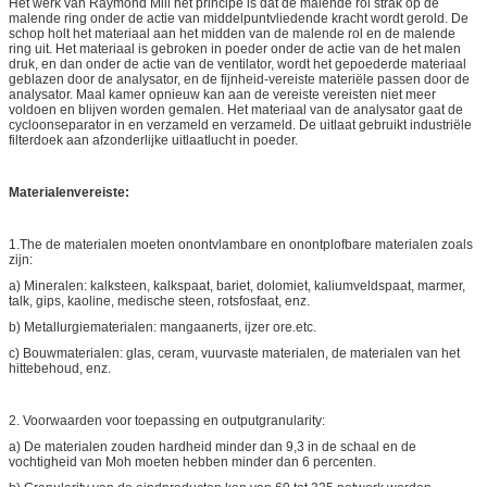
Het werk van Raymond Mill het principe is dat de malende rol strak op de
malende ring onder de actie van middelpuntvliedende kracht wordt gerold. De
schop holt het materiaal aan het midden van de malende rol en de malende
ring uit. Het materiaal is gebroken in poeder onder de actie van de het malen
druk, en dan onder de actie van de ventilator, wordt het gepoederde materiaal
geblazen door de analysator, en de fijnheid-vereiste materiële passen door de
analysator. Maal kamer opnieuw kan aan de vereiste vereisten niet meer
voldoen en blijven worden gemalen. Het materiaal van de analysator gaat de
cycloonseparator in en verzameld en verzameld. De uitlaat gebruikt industriële
filterdoek aan afzonderlijke uitlaatlucht in poeder.
Materialenvereiste:
1.The de materialen moeten onontvlambare en onontplofbare materialen zoals
zijn:
a) Mineralen: kalksteen, kalkspaat, bariet, dolomiet, kaliumveldspaat, marmer,
talk, gips, kaoline, medische steen, rotsfosfaat, enz.
b) Metallurgiematerialen: mangaanerts, ijzer ore.etc.
c) Bouwmaterialen: glas, ceram, vuurvaste materialen, de materialen van het
hittebehoud, enz.
2. Voorwaarden voor toepassing en outputgranularity:
a) De materialen zouden hardheid minder dan 9,3 in de schaal en de
vochtigheid van Moh moeten hebben minder dan 6 percenten.