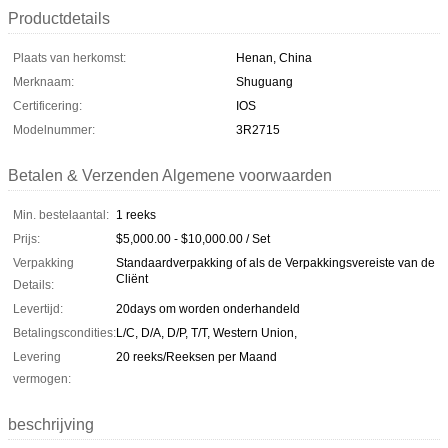
Productdetails
Plaats van herkomst:
Henan, China
Merknaam:
Shuguang
Certificering:
IOS
Modelnummer:
3R2715
Betalen & Verzenden Algemene voorwaarden
Min. bestelaantal:
1 reeks
Prijs:
$5,000.00 - $10,000.00 / Set
Verpakking
Standaardverpakking of als de Verpakkingsvereiste van de
Cliënt
Details:
Levertijd:
20days om worden onderhandeld
Betalingscondities:
L/C, D/A, D/P, T/T, Western Union,
Levering
20 reeks/Reeksen per Maand
vermogen:
beschrijving