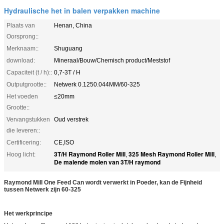
Hydraulische het in balen verpakken machine
Plaats van
Henan, China
Oorsprong::
Merknaam::
Shuguang
download:
Mineraal/Bouw/Chemisch product/Meststof
Capaciteit (t / h)::
0,7-3T / H
Outputgrootte::
Netwerk 0.1250.044MM/60-325
Het voeden
≤20mm
Grootte::
Vervangstukken
Oud verstrek
die leveren::
Certificering:
CE,ISO
3T/H Raymond Roller Mill
325 Mesh Raymond Roller Mill
Hoog licht:
,
,
De malende molen van 3T/H raymond
Raymond Mill One Feed Can wordt verwerkt in Poeder, kan de Fijnheid
tussen Netwerk zijn 60-325
Het werkprincipe