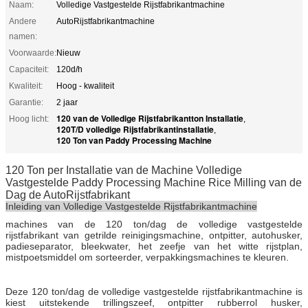
Naam:
Volledige Vastgestelde Rijstfabrikantmachine
Andere
AutoRijstfabrikantmachine
namen:
Voorwaarde:
Nieuw
Capaciteit:
120d/h
Kwaliteit:
Hoog - kwaliteit
Garantie:
2 jaar
120 van de Volledige Rijstfabrikantton Installatie
Hoog licht:
,
120T/D volledige Rijstfabrikantinstallatie
,
120 Ton van Paddy Processing Machine
120 Ton per Installatie van de Machine Volledige
Vastgestelde Paddy Processing Machine Rice Milling van de
Dag de AutoRijstfabrikant
Inleiding van Volledige Vastgestelde Rijstfabrikantmachine
machines van de 120 ton/dag de volledige vastgestelde
rijstfabrikant van getrilde reinigingsmachine, ontpitter, autohusker,
padieseparator, bleekwater, het zeefje van het witte rijstplan,
mistpoetsmiddel om sorteerder, verpakkingsmachines te kleuren.
Deze 120 ton/dag de volledige vastgestelde rijstfabrikantmachine is
kiest uitstekende trillingszeef, ontpitter rubberrol husker,