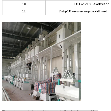
10
DTG26/18 Jakobsladde
11
Dstg-10 versnellingsbaklift met l