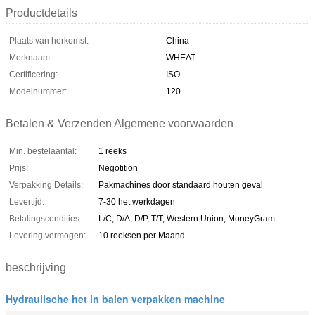
Productdetails
Plaats van herkomst:
China
Merknaam:
WHEAT
Certificering:
ISO
Modelnummer:
120
Betalen & Verzenden Algemene voorwaarden
Min. bestelaantal:
1 reeks
Prijs:
Negotition
Verpakking Details:
Pakmachines door standaard houten geval
Levertijd:
7-30 het werkdagen
Betalingscondities:
L/C, D/A, D/P, T/T, Western Union, MoneyGram
Levering vermogen:
10 reeksen per Maand
beschrijving
Hydraulische het in balen verpakken machine