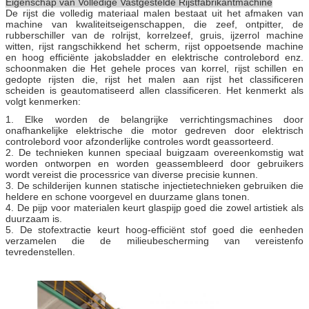
Eigenschap van Volledige Vastgestelde Rijstfabrikantmachine
De rijst die volledig materiaal malen bestaat uit het afmaken van
machine van kwaliteitseigenschappen, die zeef, ontpitter, de
rubberschiller van de rolrijst, korrelzeef, gruis, ijzerrol machine
witten, rijst rangschikkend het scherm, rijst oppoetsende machine
en hoog efficiënte jakobsladder en elektrische controlebord enz.
schoonmaken die Het gehele proces van korrel, rijst schillen en
gedopte rijsten die, rijst het malen aan rijst het classificeren
scheiden is geautomatiseerd allen classificeren. Het kenmerkt als
volgt kenmerken:
1. Elke worden de belangrijke verrichtingsmachines door
onafhankelijke elektrische die motor gedreven door elektrisch
controlebord voor afzonderlijke controles wordt geassorteerd.
2. De technieken kunnen speciaal buigzaam overeenkomstig wat
worden ontworpen en worden geassembleerd door gebruikers
wordt vereist die processrice van diverse precisie kunnen.
3. De schilderijen kunnen statische injectietechnieken gebruiken die
heldere en schone voorgevel en duurzame glans tonen.
4. De pijp voor materialen keurt glaspijp goed die zowel artistiek als
duurzaam is.
5. De stofextractie keurt hoog-efficiënt stof goed die eenheden
verzamelen die de milieubescherming van vereistenfo
tevredenstellen.