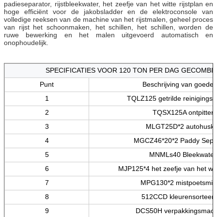
padieseparator, rijstbleekwater, het zeefje van het witte rijstplan en
hoge efficiënt voor de jakobsladder en de elektroconsole van
volledige reeksen van de machine van het rijstmalen, geheel proces
van rijst het schoonmaken, het schillen, het schillen, worden de
ruwe bewerking en het malen uitgevoerd automatisch en
onophoudelijk.
SPECIFICATIES VOOR 120 TON PER DAG GECOMBIN
Punt
Beschrijving van goede
1
TQLZ125 getrilde reinigings
2
TQSX125A ontpitter
3
MLGT25D*2 autohuske
4
MGCZ46*20*2 Paddy Sepa
5
MNMLs40 Bleekwater
6
MJP125*4 het zeefje van het witt
7
MPG130*2 mistpoetsmid
8
512CCD kleurensorteer
9
DCS50H verpakkingsmach