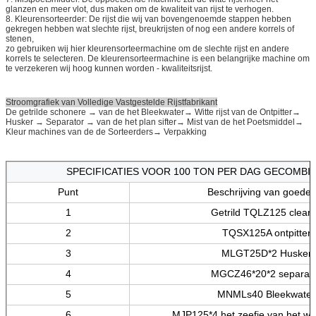
glanzen en meer vlot, dus maken om de kwaliteit van rijst te verhogen.
8. Kleurensorteerder: De rijst die wij van bovengenoemde stappen hebben
gekregen hebben wat slechte rijst, breukrijsten of nog een andere korrels of
stenen,
zo gebruiken wij hier kleurensorteermachine om de slechte rijst en andere
korrels te selecteren. De kleurensorteermachine is een belangrijke machine om
te verzekeren wij hoog kunnen worden - kwaliteitsrijst.
Stroomgrafiek van Volledige Vastgestelde Rijstfabrikant
De getrilde schonere → van de het Bleekwater→ Witte rijst van de Ontpitter→
Husker → Separator → van de het plan sifter→ Mist van de het Poetsmiddel→
Kleur machines van de de Sorteerders→ Verpakking
SPECIFICATIES VOOR 100 TON PER DAG GECOMBIN
Punt
Beschrijving van goede
1
Getrild TQLZ125 clean
2
TQSX125A ontpitter
3
MLGT25D*2 Husker
4
MGCZ46*20*2 separat
5
MNMLs40 Bleekwater
6
MJP125*4 het zeefje van het witt