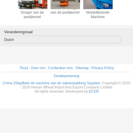
kg de
40000m3/H de
25m3 de Droger
2.5t/H Papierafval
1000
 van de
Droger van de
van de partijkorrel
Verpletterende
Papiera
erpakking
partijkorrel
Machine
Verplett
Mach
Veranderingstaal
Dutch
Thuis
|
Over ons
|
Contacteer ons
|
Sitemap
|
Privacy Policy
Desktopmening
China 20kg/Bale de machine van de zakverpakking Supplier.
Copyright © 2020
- 2026 Henan Wheat Import And Export Company Limited.
All rights reserved. Developed by
ECER