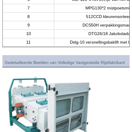
7
MPG130*2 mistpoetsmid
8
512CCD kleurensorteer
9
DCS50H verpakkingsmach
10
DTG26/18 Jakobsladde
11
Dstg-10 versnellingsbaklift met l
Gedetailleerde Beelden van Volledige Vastgestelde Rijstfabrikant