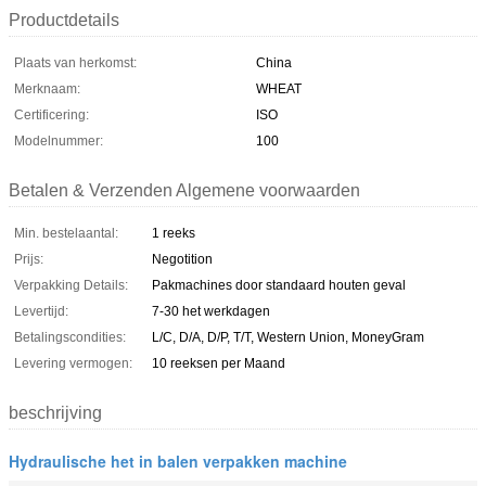
Productdetails
Plaats van herkomst:
China
Merknaam:
WHEAT
Certificering:
ISO
Modelnummer:
100
Betalen & Verzenden Algemene voorwaarden
Min. bestelaantal:
1 reeks
Prijs:
Negotition
Verpakking Details:
Pakmachines door standaard houten geval
Levertijd:
7-30 het werkdagen
Betalingscondities:
L/C, D/A, D/P, T/T, Western Union, MoneyGram
Levering vermogen:
10 reeksen per Maand
beschrijving
Hydraulische het in balen verpakken machine