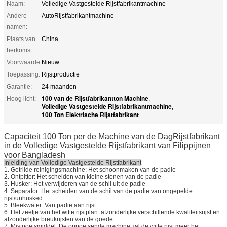
Naam:
Volledige Vastgestelde Rijstfabrikantmachine
Andere
AutoRijstfabrikantmachine
namen:
Plaats van
China
herkomst:
Voorwaarde:
Nieuw
Toepassing:
Rijstproductie
Garantie:
24 maanden
100 van de Rijstfabrikantton Machine
Hoog licht:
,
Volledige Vastgestelde Rijstfabrikantmachine
,
100 Ton Elektrische Rijstfabrikant
Capaciteit 100 Ton per de Machine van de DagRijstfabrikant
in de Volledige Vastgestelde Rijstfabrikant van Filippijnen
voor Bangladesh
Inleiding van Volledige Vastgestelde Rijstfabrikant
1. Getrilde reinigingsmachine: Het schoonmaken van de padie
2. Ontpitter: Het scheiden van kleine stenen van de padie
3. Husker: Het verwijderen van de schil uit de padie
4. Separator: Het scheiden van de schil van de padie van ongepelde
rijst/unhusked
5.
Bleekwater
: Van padie aan rijst
6.
Het zeefje van het witte rijstplan
: afzonderlijke verschillende kwaliteitsrijst en
afzonderlijke breukrijsten van de goede.
7. Mistpoetsmiddel: De oppoetsende machine zal de witte rijst meer het