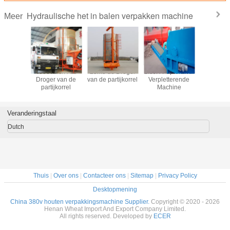
Hydraulische het in balen verpakken machine
Meer
kg de
40000m3/H de
25m3 de Droger
2.5t/H Papierafval
1000
 van de
Droger van de
van de partijkorrel
Verpletterende
Papiera
erpakking
partijkorrel
Machine
Verplett
Mach
Veranderingstaal
Dutch
Thuis
|
Over ons
|
Contacteer ons
|
Sitemap
|
Privacy Policy
Desktopmening
China 380v houten verpakkingsmachine Supplier.
Copyright © 2020 - 2026
Henan Wheat Import And Export Company Limited.
All rights reserved. Developed by
ECER