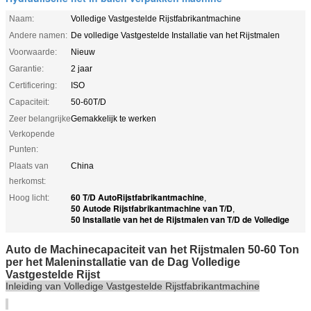
Naam:
Volledige Vastgestelde Rijstfabrikantmachine
Andere namen:
De volledige Vastgestelde Installatie van het Rijstmalen
Voorwaarde:
Nieuw
Garantie:
2 jaar
Certificering:
ISO
Capaciteit:
50-60T/D
Zeer belangrijke
Gemakkelijk te werken
Verkopende
Punten:
Plaats van
China
herkomst:
60 T/D AutoRijstfabrikantmachine
Hoog licht:
,
50 Autode Rijstfabrikantmachine van T/D
,
50 Installatie van het de Rijstmalen van T/D de Volledige
Auto de Machinecapaciteit van het Rijstmalen 50-60 Ton
per het Maleninstallatie van de Dag Volledige
Vastgestelde Rijst
Inleiding van Volledige Vastgestelde Rijstfabrikantmachine