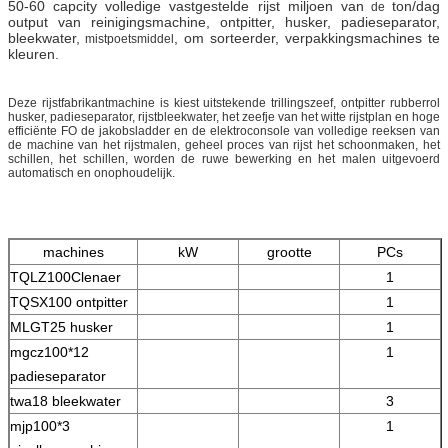
50-60 capcity volledige vastgestelde rijst miljoen van
ton/dag
de
output van reinigingsmachine, ontpitter, husker, padieseparator,
bleekwater,
, om sorteerder, verpakkingsmachines te
mistpoetsmiddel
kleuren.
Deze rijstfabrikantmachine is kiest uitstekende trillingszeef, ontpitter rubberrol
husker, padieseparator, rijstbleekwater, het zeefje van het witte rijstplan en hoge
efficiënte FO de jakobsladder en de elektroconsole van volledige reeksen van
de machine van het rijstmalen, geheel proces van rijst het schoonmaken, het
schillen, het schillen, worden de ruwe bewerking en het malen uitgevoerd
automatisch en onophoudelijk.
machines
kW
grootte
PCs
TQLZ100Clenaer
1
TQSX100 ontpitter
1
MLGT25 husker
1
mgcz100*12
1
padieseparator
twa18 bleekwater
3
mjp100*3
1