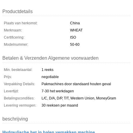
Productdetails
Plaats van herkomst:
China
Merknaam:
WHEAT
Certificering:
ISO
Modelnummer:
50-60
Betalen & Verzenden Algemene voorwaarden
Min. bestelaantal:
1 reeks
Prijs:
negotiable
Verpakking Details:
Pakmachines door standaard houten geval
Levertijd:
7-30 het werkdagen
Betalingscondities:
L/C, D/A, D/P, T/T, Western Union, MoneyGram
Levering vermogen:
30 reeksen per maand
beschrijving
Hydraulische het in balen verpakken machine