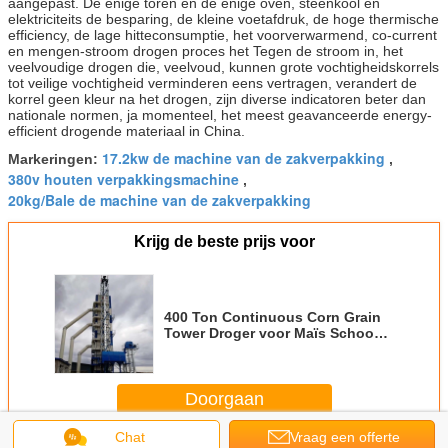
aangepast. De enige toren en de enige oven, steenkool en
elektriciteits de besparing, de kleine voetafdruk, de hoge thermische
efficiency, de lage hitteconsumptie, het voorverwarmend, co-current
en mengen-stroom drogen proces het Tegen de stroom in, het
veelvoudige drogen die, veelvoud, kunnen grote vochtigheidskorrels
tot veilige vochtigheid verminderen eens vertragen, verandert de
korrel geen kleur na het drogen, zijn diverse indicatoren beter dan
nationale normen, ja momenteel, het meest geavanceerde energy-
efficient drogende materiaal in China.
17.2kw de machine van de zakverpakking
Markeringen:
,
380v houten verpakkingsmachine
,
20kg/Bale de machine van de zakverpakking
Krijg de beste prijs voor
400 Ton Continuous Corn Grain
Tower Droger voor Maïs Schoon
Heet Ontploffing het Verwarmen
Middel
Doorgaan
Chat
Vraag een offerte