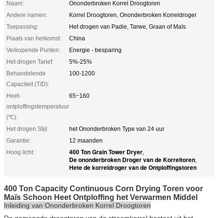
Naam:
Ononderbroken Korrel Droogtoren
Andere namen:
Korrel Droogtoren, Ononderbroken Korreldroger
Toepassing:
Het drogen van Padie, Tarwe, Graan of Maïs
Plaats van herkomst:
China
Verkopende Punten:
Energie - besparing
Het drogen Tarief:
5%-25%
Behandelende
100-1200
Capaciteit (T/D):
Heet-
65~160
ontploffingstemperatuur
(℃):
Het drogen Stijl:
het Ononderbroken Type van 24 uur
Garantie:
12 maanden
400 Ton Grain Tower Dryer
Hoog licht:
,
De ononderbroken Droger van de Korreltoren
,
Hete de korreldroger van de Ontploffingstoren
400 Ton Capacity Continuous Corn Drying Toren voor
Maïs Schoon Heet Ontploffing het Verwarmen Middel
Inleiding van Ononderbroken Korrel Droogtoren
De gemengde droogtoren van de stroomkorrel bestaat uit het