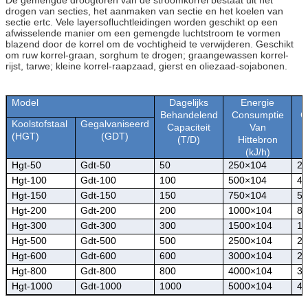
drogen van secties, het aanmaken van sectie en het koelen van
sectie ertc. Vele layersofluchtleidingen worden geschikt op een
afwisselende manier om een gemengde luchtstroom te vormen
blazend door de korrel om de vochtigheid te verwijderen. Geschikt
om ruw korrel-graan, sorghum te drogen; graangewassen korrel-
rijst, tarwe; kleine korrel-raapzaad, gierst en oliezaad-sojabonen.
Model
Dagelijks
Energie
Behandelend
Consumptie
C
Koolstofstaal
Gegalvaniseerd
Capaciteit
Van
(
HGT
)
(
GDT
)
(T/D)
Hittebron
(kJ/h)
Hgt-50
Gdt-50
50
250×104
24
Hgt-100
Gdt-100
100
500×104
45
Hgt-150
Gdt-150
150
750×104
58
Hgt-200
Gdt-200
200
1000×104
89
Hgt-300
Gdt-300
300
1500×104
13
Hgt-500
Gdt-500
500
2500×104
21
Hgt-600
Gdt-600
600
3000×104
24
Hgt-800
Gdt-800
800
4000×104
36
Hgt-1000
Gdt-1000
1000
5000×104
47