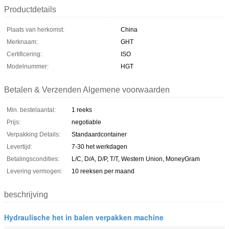
Productdetails
Plaats van herkomst:
China
Merknaam:
GHT
Certificering:
ISO
Modelnummer:
HGT
Betalen & Verzenden Algemene voorwaarden
Min. bestelaantal:
1 reeks
Prijs:
negotiable
Verpakking Details:
Standaardcontainer
Levertijd:
7-30 het werkdagen
Betalingscondities:
L/C, D/A, D/P, T/T, Western Union, MoneyGram
Levering vermogen:
10 reeksen per maand
beschrijving
Hydraulische het in balen verpakken machine