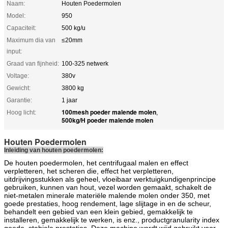
Naam:
Houten Poedermolen
Model:
950
Capaciteit:
500 kg/u
Maximum dia van
≤20mm
input:
Graad van fijnheid:
100-325 netwerk
Voltage:
380v
Gewicht:
3800 kg
Garantie:
1 jaar
100mesh poeder malende molen
Hoog licht:
,
500kg/H poeder malende molen
Houten Poedermolen
Inleiding van houten poedermolen:
De houten poedermolen, het centrifugaal malen en effect
verpletteren, het scheren die, effect het verpletteren,
uitdrijvingsstukken als geheel, vloeibaar werktuigkundigenprincipe
gebruiken, kunnen van hout, vezel worden gemaakt, schakelt de
niet-metalen minerale materiële malende molen onder 350, met
goede prestaties, hoog rendement, lage slijtage in en de scheur,
behandelt een gebied van een klein gebied, gemakkelijk te
installeren, gemakkelijk te werken, is enz., productgranularity index
goede, stabiele prestaties. Deze machine wordt wijd gebruikt voor