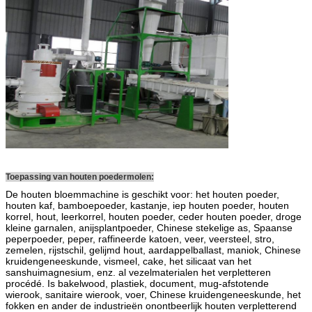
Toepassing van houten poedermolen:
De houten bloemmachine is geschikt voor: het houten poeder,
houten kaf, bamboepoeder, kastanje, iep houten poeder, houten
korrel, hout, leerkorrel, houten poeder, ceder houten poeder, droge
kleine garnalen, anijsplantpoeder, Chinese stekelige as, Spaanse
peperpoeder, peper, raffineerde katoen, veer, veersteel, stro,
zemelen, rijstschil, gelijmd hout, aardappelballast, maniok, Chinese
kruidengeneeskunde, vismeel, cake, het silicaat van het
sanshuimagnesium, enz. al vezelmaterialen het verpletteren
procédé. Is bakelwood, plastiek, document, mug-afstotende
wierook, sanitaire wierook, voer, Chinese kruidengeneeskunde, het
fokken en ander de industrieën onontbeerlijk houten verpletterend