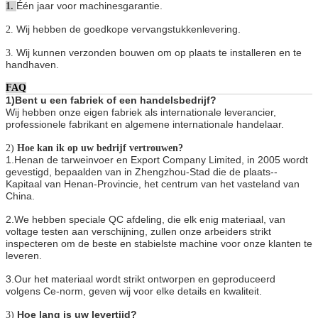
Één jaar voor machinesgarantie.
1.
Wij hebben de goedkope vervangstukkenlevering.
2.
Wij kunnen verzonden bouwen om op plaats te installeren en te
3.
handhaven.
FAQ
1)Bent u een fabriek of een handelsbedrijf?
Wij hebben onze eigen fabriek als internationale leverancier,
professionele fabrikant en algemene internationale handelaar.
2)
Hoe kan ik op uw bedrijf vertrouwen?
1.Henan de tarweinvoer en Export Company Limited, in 2005 wordt
gevestigd, bepaalden van in Zhengzhou-Stad die de plaats--
Kapitaal van Henan-Provincie, het centrum van het vasteland van
China.
2.We hebben speciale QC afdeling, die elk enig materiaal, van
voltage testen aan verschijning, zullen onze arbeiders strikt
inspecteren om de beste en stabielste machine voor onze klanten te
leveren.
3.Our het materiaal wordt strikt ontworpen en geproduceerd
volgens Ce-norm, geven wij voor elke details en kwaliteit.
Hoe lang is uw levertijd?
3)