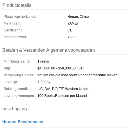
Productdetails
Plaats van herkomst:
Henan, China
Merknaam:
YAMEI
Certificering:
CE
Modelnummer:
Y-950
Betalen & Verzenden Algemene voorwaarden
Min. bestelaantal:
1 reeks
Prijs:
$45,000.00 - $50,000.00 / Set
Verpakking Details:
houten cas die voor houten poeder machine maken
Levertijd:
7-30day
Betalingscondities:
L/C, D/A, D/P, T/T, Western Union,
Levering vermogen:
100 Reeks/Reeksen per Maand
beschrijving
Houten Poedermolen