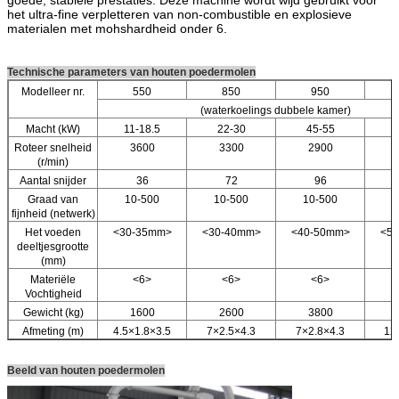
het ultra-fine verpletteren van non-combustible en explosieve
materialen met mohshardheid onder 6.
Technische parameters van houten poedermolen
Modelleer nr.
550
850
950
(waterkoelings dubbele kamer)
Macht (kW)
11-18.5
22-30
45-55
9
Roteer snelheid
3600
3300
2900
(r/min)
Aantal snijder
36
72
96
Graad van
10-500
10-500
10-500
1
fijnheid (netwerk)
Het voeden
<30-35mm>
<30-40mm>
<40-50mm>
<5
deeltjesgrootte
(mm)
Materiële
<6>
<6>
<6>
Vochtigheid
Gewicht (kg)
1600
2600
3800
Afmeting (m)
4.5×1.8×3.5
7×2.5×4.3
7×2.8×4.3
12*
Beeld van houten poedermolen