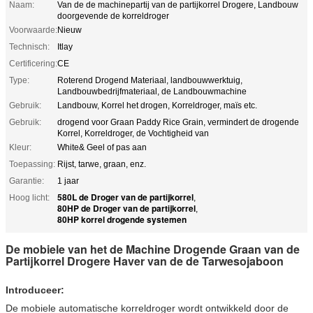
Naam:
Van de de machinepartij van de partijkorrel Drogere, Landbouw
doorgevende de korreldroger
Voorwaarde:
Nieuw
Technisch:
Itlay
Certificering:
CE
Type:
Roterend Drogend Materiaal, landbouwwerktuig,
Landbouwbedrijfmateriaal, de Landbouwmachine
Gebruik:
Landbouw, Korrel het drogen, Korreldroger, maïs etc.
Gebruik:
drogend voor Graan Paddy Rice Grain, vermindert de drogende
Korrel, Korreldroger, de Vochtigheid van
Kleur:
White& Geel of pas aan
Toepassing:
Rijst, tarwe, graan, enz.
Garantie:
1 jaar
580L de Droger van de partijkorrel
Hoog licht:
,
80HP de Droger van de partijkorrel
,
80HP korrel drogende systemen
De mobiele van het de Machine Drogende Graan van de
Partijkorrel Drogere Haver van de de Tarwesojaboon
Introduceer:
De mobiele automatische korreldroger wordt ontwikkeld door de