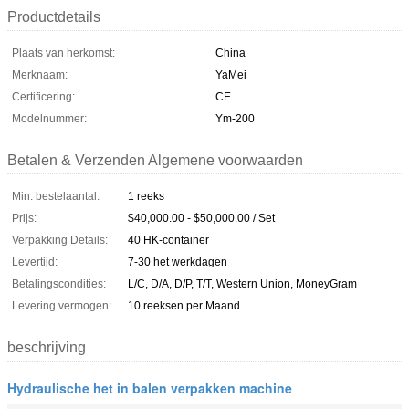
Productdetails
Plaats van herkomst:
China
Merknaam:
YaMei
Certificering:
CE
Modelnummer:
Ym-200
Betalen & Verzenden Algemene voorwaarden
Min. bestelaantal:
1 reeks
Prijs:
$40,000.00 - $50,000.00 / Set
Verpakking Details:
40 HK-container
Levertijd:
7-30 het werkdagen
Betalingscondities:
L/C, D/A, D/P, T/T, Western Union, MoneyGram
Levering vermogen:
10 reeksen per Maand
beschrijving
Hydraulische het in balen verpakken machine