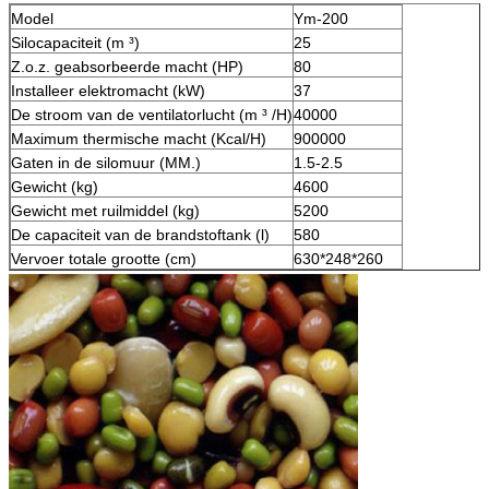
Model
Ym-200
Silocapaciteit (m ³)
25
Z.o.z. geabsorbeerde macht (HP)
80
Installeer elektromacht (kW)
37
De stroom van de ventilatorlucht (m ³ /H)
40000
Maximum thermische macht (Kcal/H)
900000
Gaten in de silomuur (MM.)
1.5-2.5
Gewicht (kg)
4600
Gewicht met ruilmiddel (kg)
5200
De capaciteit van de brandstoftank (l)
580
Vervoer totale grootte (cm)
630*248*260