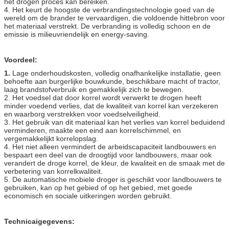
het drogen proces kan bereiken.
4. Het keurt de hoogste de verbrandingstechnologie goed van de
wereld om de brander te vervaardigen, die voldoende hittebron voor
het materiaal verstrekt. De verbranding is volledig schoon en de
emissie is milieuvriendelijk en energy-saving.
Voordeel:
1.
Lage onderhoudskosten, volledig onafhankelijke installatie, geen
behoefte aan burgerlijke bouwkunde, beschikbare macht of tractor,
laag brandstofverbruik en gemakkelijk zich te bewegen.
2. Het voedsel dat door korrel wordt verwerkt te drogen heeft
minder voedend verlies, dat de kwaliteit van korrel kan verzekeren
en waarborg verstrekken voor voedselveiligheid.
3. Het gebruik van dit materiaal kan het verlies van korrel beduidend
verminderen, maakte een eind aan korrelschimmel, en
vergemakkelijkt korrelopslag.
4. Het niet alleen vermindert de arbeidscapaciteit landbouwers en
bespaart een deel van de droogtijd voor landbouwers, maar ook
verandert de droge korrel, de kleur, de kwaliteit en de smaak met de
verbetering van korrelkwaliteit.
5. De automatische mobiele droger is geschikt voor landbouwers te
gebruiken, kan op het gebied of op het gebied, met goede
economisch en sociale uitkeringen worden gebruikt.
Technicaigegevens: