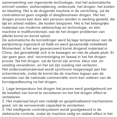
samenwerking van ingevoerde technologie, met het automatische
schroef voeden, stofverwijdering, onderzoek, het drogen, het koelen
en blanking. Het is de drogende machine in de verrichting, zal de
controlekorrel geen ongelijk of deegfenomeen drogen. Het het
drogen proces kan door één persoon worden in werking gesteld, die
tijd en arbeid redden, die kosten besparen. Het is het belangrijke
materiaal van moderne wetenschap en technologie, en één
machine is multifunctioneel, wat de het drogen problemen van
allerlei korrel en korrel oplost.
De automatische de korreldroger werd bij lage temperatuur van de
partijomloop ingevoerd uit Italië en werd gezamenlijk ontwikkeld.
Momenteel, is het een geavanceerd korrel drogend materiaal in
China, dat gemakkelijk zich is te bewegen en niet de plaats plukt. Er
zijn geen geur, stof, verontreiniging en lawaai in het het drogen
proces. Na het drogen, zal de korrel zijn aroma, kleur niet, en
voeding veranderen, en het zal zijn voeding niet verliezen.
Het onderzoeksmateriaal wordt synchroon toegevoegd aan het
schermkorrels, zodat de korrel die de machine ingaan aan de
vereisten van de nationale commerciële norm kan voldoen van de
korrelgoedkeuring na het drogen.
1. Lage temperatuur het drogen het proces werd goedgekeurd om
de kwaliteit van korrel te verzekeren en het het drogen effect te
verbeteren.
2. Het materiaal keurt een redelijk en geoptimaliseerd mechanisme
goed, om de vervoerende capaciteit te versterken.
3. Het intelligente controlesysteem wordt goedgekeurd in de
elektrische controle, zodat de machine veilig en stabiel effect in het