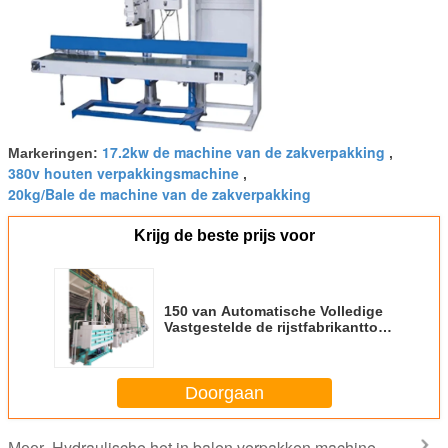
VERZENDEN
17.2kw de machine van de zakverpakking
Markeringen:
,
380v houten verpakkingsmachine
,
20kg/Bale de machine van de zakverpakking
Krijg de beste prijs voor
150 van Automatische Volledige
Vastgestelde de rijstfabrikantton
machines van de
Rijstfabrikantinstallatie voor
Padie
Doorgaan
Hydraulische het in balen verpakken machine