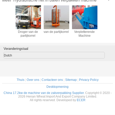
Meer
kg de
40000m3/H de
25m3 de Droger
2.5t/H Papierafval
1000
 van de
Droger van de
van de partijkorrel
Verpletterende
Papiera
erpakking
partijkorrel
Machine
Verplett
Mach
Veranderingstaal
Dutch
Thuis
|
Over ons
|
Contacteer ons
|
Sitemap
|
Privacy Policy
Desktopmening
China 17.2kw de machine van de zakverpakking Supplier.
Copyright © 2020 -
2026 Henan Wheat Import And Export Company Limited.
All rights reserved. Developed by
ECER