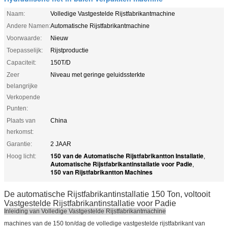
Naam:
Volledige Vastgestelde Rijstfabrikantmachine
Andere Namen:
Automatische Rijstfabrikantmachine
Voorwaarde:
Nieuw
Toepasselijk:
Rijstproductie
Capaciteit:
150T/D
Zeer
Niveau met geringe geluidssterkte
belangrijke
Verkopende
Punten:
Plaats van
China
herkomst:
Garantie:
2 JAAR
150 van de Automatische Rijstfabrikantton Installatie
Hoog licht:
,
Automatische Rijstfabrikantinstallatie voor Padie
,
150 van Rijstfabrikantton Machines
De automatische Rijstfabrikantinstallatie 150 Ton, voltooit
Vastgestelde Rijstfabrikantinstallatie voor Padie
Inleiding van Volledige Vastgestelde Rijstfabrikantmachine
machines van de 150 ton/dag de volledige vastgestelde rijstfabrikant van