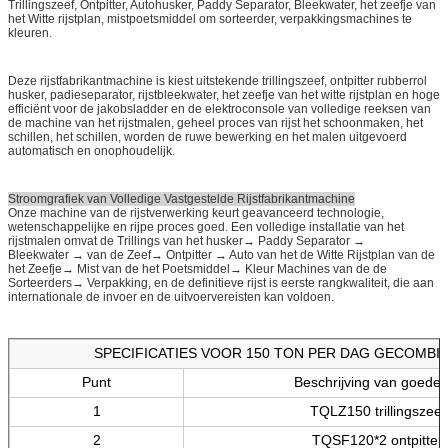
Trillingszeef, Ontpitter, Autohusker, Paddy Separator, Bleekwater, het zeefje van
het Witte rijstplan, mistpoetsmiddel om sorteerder, verpakkingsmachines te
kleuren.
Deze rijstfabrikantmachine is kiest uitstekende trillingszeef, ontpitter rubberrol
husker, padieseparator, rijstbleekwater, het zeefje van het witte rijstplan en hoge
efficiënt voor de jakobsladder en de elektroconsole van volledige reeksen van
de machine van het rijstmalen, geheel proces van rijst het schoonmaken, het
schillen, het schillen, worden de ruwe bewerking en het malen uitgevoerd
automatisch en onophoudelijk.
Stroomgrafiek van Volledige Vastgestelde Rijstfabrikantmachine
Onze machine van de rijstverwerking keurt geavanceerd technologie,
wetenschappelijke en rijpe proces goed. Een volledige installatie van het
rijstmalen omvat de Trillings van het husker→ Paddy Separator →
Bleekwater → van de Zeef→ Ontpitter → Auto van het de Witte Rijstplan van de
het Zeefje→ Mist van de het Poetsmiddel→ Kleur Machines van de de
Sorteerders→ Verpakking, en de definitieve rijst is eerste rangkwaliteit, die aan
internationale de invoer en de uitvoervereisten kan voldoen.
SPECIFICATIES VOOR 150 TON PER DAG GECOMBIN
Punt
Beschrijving van goede
1
TQLZ150 trillingszeef
2
TQSF120*2 ontpitter