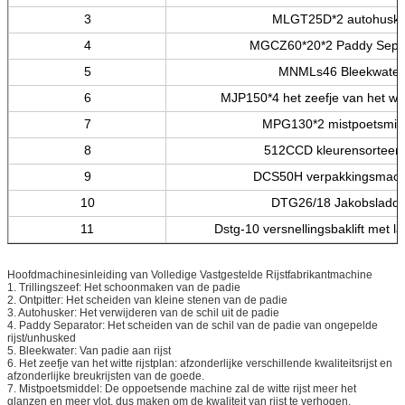
3
MLGT25D*2 autohuske
4
MGCZ60*20*2 Paddy Sepa
5
MNMLs46 Bleekwater
6
MJP150*4 het zeefje van het witt
7
MPG130*2 mistpoetsmid
8
512CCD kleurensorteer
9
DCS50H verpakkingsmach
10
DTG26/18 Jakobsladde
11
Dstg-10 versnellingsbaklift met l
Hoofdmachinesinleiding van Volledige Vastgestelde Rijstfabrikantmachine
1. Trillingszeef: Het schoonmaken van de padie
2. Ontpitter: Het scheiden van kleine stenen van de padie
3. Autohusker: Het verwijderen van de schil uit de padie
4. Paddy Separator: Het scheiden van de schil van de padie van ongepelde
rijst/unhusked
5. Bleekwater: Van padie aan rijst
6. Het zeefje van het witte rijstplan: afzonderlijke verschillende kwaliteitsrijst en
afzonderlijke breukrijsten van de goede.
7. Mistpoetsmiddel: De oppoetsende machine zal de witte rijst meer het
glanzen en meer vlot, dus maken om de kwaliteit van rijst te verhogen.