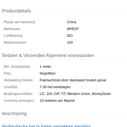
Productdetails
Plaats van herkomst:
China
Merknaam:
WHEAT
Certificering:
ISO
Modelnummer:
150
Betalen & Verzenden Algemene voorwaarden
Min. bestelaantal:
1 reeks
Prijs:
Negotition
Verpakking Details:
Pakmachines door standaard houten geval
Levertijd:
7-30 het werkdagen
Betalingscondities:
L/C, D/A, D/P, T/T, Western Union, MoneyGram
Levering vermogen:
10 reeksen per Maand
beschrijving
Hydraulische het in balen verpakken machine