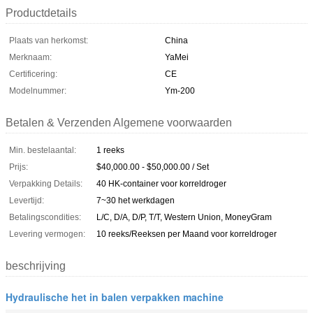
Productdetails
Plaats van herkomst:
China
Merknaam:
YaMei
Certificering:
CE
Modelnummer:
Ym-200
Betalen & Verzenden Algemene voorwaarden
Min. bestelaantal:
1 reeks
Prijs:
$40,000.00 - $50,000.00 / Set
Verpakking Details:
40 HK-container voor korreldroger
Levertijd:
7~30 het werkdagen
Betalingscondities:
L/C, D/A, D/P, T/T, Western Union, MoneyGram
Levering vermogen:
10 reeks/Reeksen per Maand voor korreldroger
beschrijving
Hydraulische het in balen verpakken machine