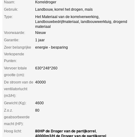
Naam:
Korreldroger
Gebruik:
Landbouw, korrel het drogen, maïs
Type:
Het Materiaal van de korrelverwerking,
Landbouwbedrijfmateriaal, landbouwwerktuig, drogend
materiaal
Voorwaarde:
Nieuw
Garantie:
1 jaar
Zeer belangrijke
energie - besparing
Verkopende
Punten:
Vervoer totale
630*248*260
grootte (cm):
De stroom van de
40000
ventilatorlucht
(m3/H):
Gewicht (Kg):
4600
Z.o.z.
80
geabsorbeerde
macht (HP):
80HP de Droger van de partijkorrel
Hoog licht:
,
40000m3/H de Droger van de partijkorrel
,