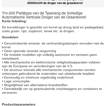
40000m3/H de droger van de graankorrel
Ym-200 Partijtype van de Typerang de Volledige
Automatische Verticale Droger van de Graankorrel
Korte Inleiding:
De korreldroger is geschikt om korrel op droog land en padiegebied,
zoals graan, rijst, sojaboon, tarwe etc. te drogen.
Voordelen
:
• Gecontroleerde emissie: de verbrandingsdampen vervuilen niet de
korrel
• Geen speciale vereiste vergunning
• De mobiele modellen zijn volledig autonoom en vereisen geen
metselwerk
• Alle mechanische en elektronische veiligheidsapparaten voldoen
aan de Europese en verordeningen van de V.S.
• De structuur evenals alle mechanische componenten worden
ontworpen gebruikend de materialen van uitstekende kwaliteit
• Eenvoudig en minimum regelmatig onderhoud
• Lage consumptie
• Mogelijkheid van alternatieve brandstoffen
• Gemakkelijk om op gearticuleerde vrachtwagens en containers te
vervoeren
Productieparameters