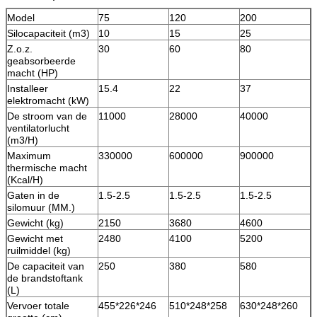
Model
75
120
200
Silocapaciteit (m3)
10
15
25
Z.o.z.
30
60
80
geabsorbeerde
macht (HP)
Installeer
15.4
22
37
elektromacht (kW)
De stroom van de
11000
28000
40000
ventilatorlucht
(m3/H)
Maximum
330000
600000
900000
thermische macht
(Kcal/H)
Gaten in de
1.5-2.5
1.5-2.5
1.5-2.5
silomuur (MM.)
Gewicht (kg)
2150
3680
4600
Gewicht met
2480
4100
5200
ruilmiddel (kg)
De capaciteit van
250
380
580
de brandstoftank
(L)
Vervoer totale
455*226*246
510*248*258
630*248*260